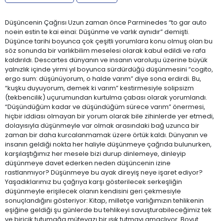
Düşüncenin Çağrısı Uzun zaman önce Parminedes “to gar auto
noein estin te kai einai: Düşünme ve varlık aynıdır” demişti.
Düşünce tarihi boyunca çok çeşitli yorumlara konu olmuş olan bu
söz sonunda bir varlıkbilim meselesi olarak kabul edildi ve rafa
kaldırıldı. Descartes dünyanın ve insanın varoluşu üzerine büyük
yalnızlık içinde yirmi yıl boyunca sürdürdüğü düşünmesini “cogito,
ergo sum: düşünüyorum, o halde varım” diye sona erdirdi. Bu,
“kuşku duyuyorum, demek ki varım” kestirmesiyle solipsizm
(tekbencilik) uçurumundan kurtulma çabası olarak yorumlandı.
“Düşündüğüm kadar ve düşündüğüm sürece varım” önermesi,
hiçbir iddiası olmayan bir yorum olarak bile zihinlerde yer etmedi,
dolayısıyla düşünmeyle var olmak arasındaki bağ uzunca bir
zaman bir daha kurcalanmamak üzere örtük kaldı. Dünyanın ve
insanın geldiği nokta her haliyle düşünmeye çağrıda bulunurken,
karşılaştığımız her mesele bizi durup dinlemeye, dinleyip
düşünmeye davet ederken neden düşüncenin izine
rastlanmıyor? Düşünmeye bu ayak direyiş neye işaret ediyor?
Yaşadıklarımız bu çağrıya karşı gösterilecek serkeşliğin
düşünmeyle erişilecek olanın kendisini geri çekmesiyle
sonuçlandığını gösteriyor: Kitap, milletçe varlığımızın tehlikenin
eşiğine geldiği şu günlerde bu tehlikeyi savuşturabileceğimiz tek
ve biricik tutumağa mütevazı bir ışık tutmayı amaçlıyor. Boyut