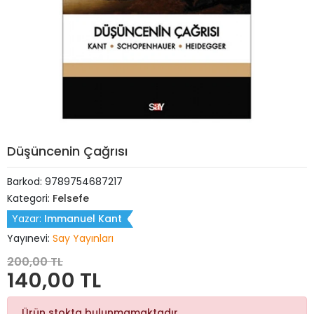
Düşüncenin Çağrısı
Barkod:
9789754687217
Kategori:
Felsefe
Yazar:
Immanuel Kant
Yayınevi:
Say Yayınları
200,00 TL
140,00 TL
Ürün stokta bulunmamaktadır.