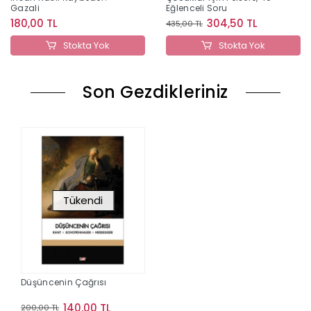
Gazali
Eğlenceli Soru
180,00 TL
304,50 TL
435,00 TL
Stokta Yok
Stokta Yok
Son Gezdikleriniz
Tükendi
Düşüncenin Çağrısı
140,00 TL
200,00 TL