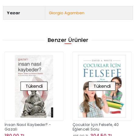
Yazar
Giorgio Agamben
Benzer Ürünler
Tükendi
Tükendi
İnsan Nasıl Kaybeder? -
Çocuklar İçin Felsefe, 40
Gazali
Eğlenceli Soru
180,00 TL
304,50 TL
435,00 TL