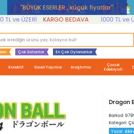
''BÜYÜK ESERLER , küçük fiyatlar''
 ve ÜZERİ
KARGO BEDAVA
1000 TL ve ÜZERİ
iler
Çok Satanlar
En Çok Oylananlar
Çocuk
Kolektif
Süreli Yayınlar
Araştırma
Edebiyatı
Dragon B
Barkod:
978
Kategori:
Çi
Yazar:
Aki