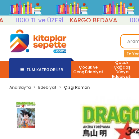
1000 TL ve ÜZERİ
KARGO BEDAVA
1000 TL
En Yen
Çocuk
Çocuk ve
Çağdaş
TÜM KATEGORİLER
Genç Edebiyat
Dünya
Edebiyatı
Ana Sayfa
Edebiyat
Çizgi Roman