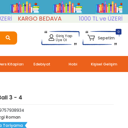
KARGO BEDAVA
1000 TL ve ÜZERİ
KAR
0
Giriş Yap
Sepetim
Üye Ol
Ders Kitapları
Edebiyat
Hobi
Kişisel Gelişim
all 3 - 4
9757938934
zgi Roman
ra Toriyama