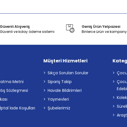
Güvenli Alışveriş
Geniş Ürün Yelpazesi
Güvenli ve kolay ödeme sistemi
Binlerce ürün ve kampany
Müşteri Hizmetleri
Kateg
a
Sıkça Sorulan Sorular
Çocu
latma Metni
Sipariş Takip
Çocu
Edebi
atış Sözleşmesi
Havale Bildirimleri
Kolek
ikası
Yayınevleri
Sürel
tal İade Koşulları
Şubelerimiz
Araş