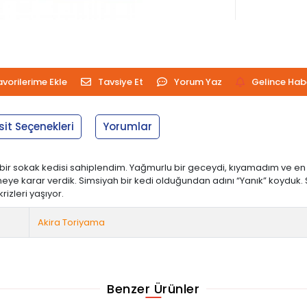
avorilerime Ekle
Tavsiye Et
Yorum Yaz
Gelince Hab
sit Seçenekleri
Yorumlar
ce, bir sokak kedisi sahiplendim. Yağmurlu bir geceydi, kıyamadım v
slemeye karar verdik. Simsiyah bir kedi olduğundan adını “Yanık” koydu
izleri yaşıyor.
Akira Toriyama
Benzer Ürünler