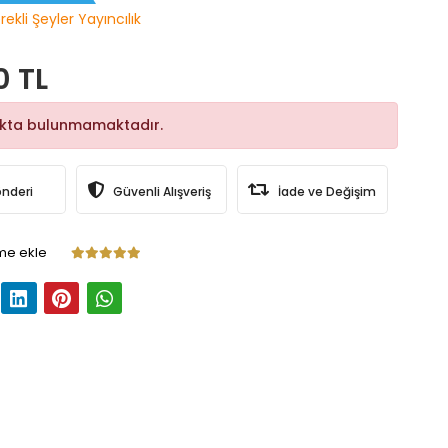
ekli Şeyler Yayıncılık
0 TL
okta bulunmamaktadır.
önderi
Güvenli Alışveriş
İade ve Değişim
me ekle