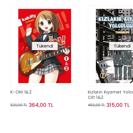
Tükendi
Tükendi
K-ON! 1&2
Kızların Kıyamet Yol
Cilt 1&2
364,00 TL
315,00 TL
520,00 TL
450,00 TL
Stokta Yok
Stokta Y