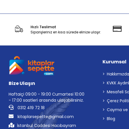
Hızlı Teslimat
Siparişleriniz en kısa sürede elinize ulaşır.
Kurumsal
Hakkımızd
Bize Ulaşın
KVKK Aydın
Mesafeli S
Haftaiçi 09:00 - 19:00 Cumartesi 10:00
- 17:00 saatleri arasında ulaşabilirsiniz.
Çerez Polit
0312 419 72 18
Cayma ve İp
kitaplarsepette@gmail.com
Blog
İstanbul Caddesi Hacıbayram