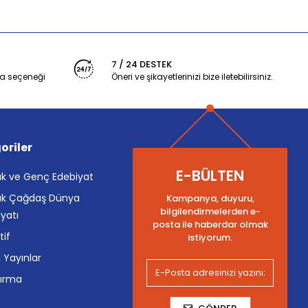
7 / 24 DESTEK
a seçeneği
Öneri ve şikayetlerinizi bize iletebilirsiniz.
oriler
E-BÜLTEN
k ve Genç Edebiyat
k Çağdaş Dünya
Kampanya, duyuru,
bilgilendirmelerden e-
yatı
posta ile haberdar olmak
tif
istiyorum.
i Yayınlar
tırma