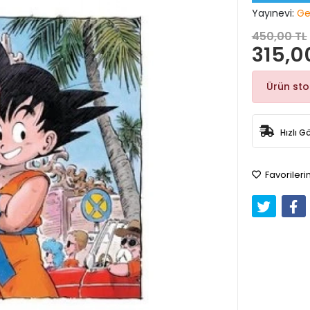
Yayınevi:
Ger
450,00 TL
315,0
Ürün st
Hızlı G
Favorileri