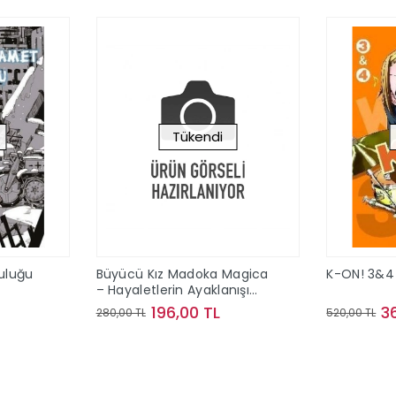
Tükendi
culuğu
Büyücü Kız Madoka Magica
K-ON! 3&4
– Hayaletlerin Ayaklanışı
Cilt 1
196,00 TL
3
280,00 TL
520,00 TL
ok
Stokta Yok