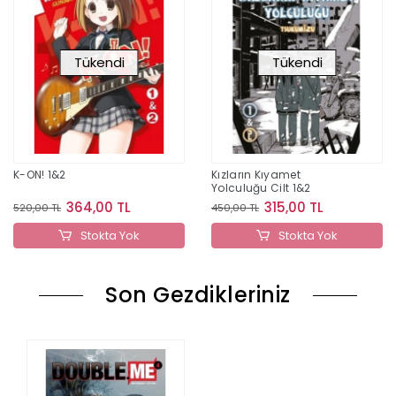
Tükendi
Tükendi
K-ON! 1&2
Kızların Kıyamet
Yolculuğu Cilt 1&2
364,00 TL
315,00 TL
520,00 TL
450,00 TL
Stokta Yok
Stokta Yok
Son Gezdikleriniz