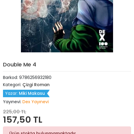
Double Me 4
Barkod:
9786256932180
Kategori:
Çizgi Roman
Yazar:
Miki Makasu
Yayınevi:
Dex Yayınevi
225,00 TL
157,50 TL
Ürün stokta bulunmamaktadır.