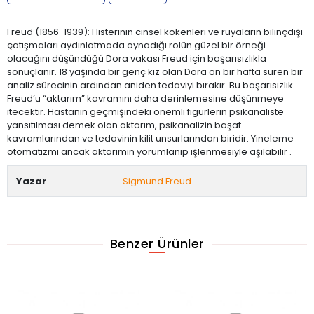
Freud (1856-1939): Histerinin cinsel kökenleri ve rüyaların bilinçdışı
çatışmaları aydınlatmada oynadığı rolün güzel bir örneği
olacağını düşündüğü Dora vakası Freud için başarısızlıkla
sonuçlanır. 18 yaşında bir genç kız olan Dora on bir hafta süren bir
analiz sürecinin ardından aniden tedaviyi bırakır. Bu başarısızlık
Freud’u “aktarım” kavramını daha derinlemesine düşünmeye
itecektir. Hastanın geçmişindeki önemli figürlerin psikanaliste
yansıtılması demek olan aktarım, psikanalizin başat
kavramlarından ve tedavinin kilit unsurlarından biridir. Yineleme
otomatizmi ancak aktarımın yorumlanıp işlenmesiyle aşılabilir .
Yazar
Sigmund Freud
Benzer Ürünler