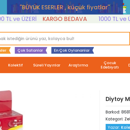
''BÜYÜK ESERLER , küçük fiyatlar''
 ve ÜZERİ
KARGO BEDAVA
1000 TL ve ÜZER
iler
Çok Satanlar
En Çok Oylananlar
Çocuk
Kolektif
Süreli Yayınlar
Araştırma
Edebiyatı
Diytoy 
Barkod:
868
Kategori:
Ze
Yazar:
Kole