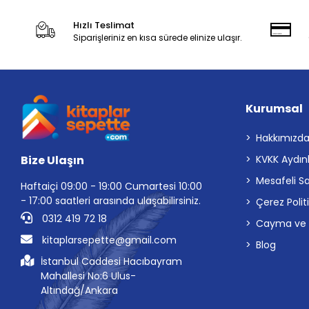
Hızlı Teslimat
Siparişleriniz en kısa sürede elinize ulaşır.
Kurumsal
Hakkımızd
Bize Ulaşın
KVKK Aydın
Mesafeli S
Haftaiçi 09:00 - 19:00 Cumartesi 10:00
- 17:00 saatleri arasında ulaşabilirsiniz.
Çerez Polit
0312 419 72 18
Cayma ve İp
kitaplarsepette@gmail.com
Blog
İstanbul Caddesi Hacıbayram
Mahallesi No:6 Ulus-
Altındağ/Ankara