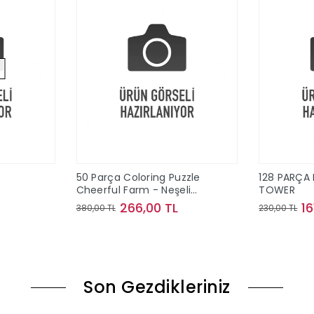
50 Parça Coloring Puzzle
128 PARÇA 
Cheerful Farm - Neşeli
TOWER
Çiftlik
266,00 TL
16
380,00 TL
230,00 TL
ok
Sepete Ekle
Son Gezdikleriniz