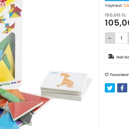
Yayınevi:
SA
150,00 TL
105,0
Hızlı G
Favorileri