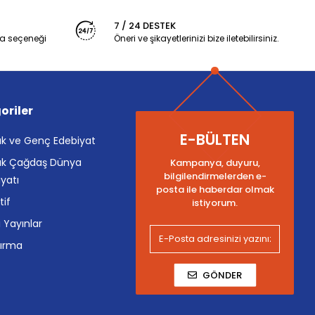
7 / 24 DESTEK
a seçeneği
Öneri ve şikayetlerinizi bize iletebilirsiniz.
oriler
E-BÜLTEN
k ve Genç Edebiyat
k Çağdaş Dünya
Kampanya, duyuru,
bilgilendirmelerden e-
yatı
posta ile haberdar olmak
tif
istiyorum.
i Yayınlar
tırma
GÖNDER