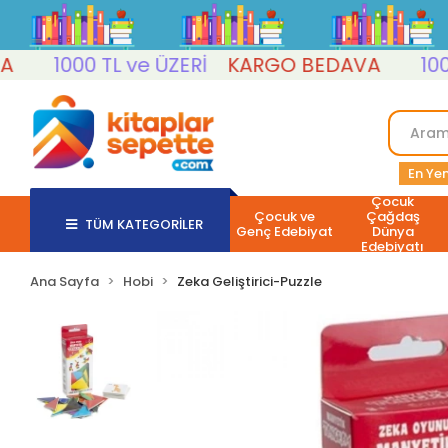
1000 TL ve ÜZERİ
KARGO BEDAVA
1000 TL
En Yen
Çocuk
Çocuk ve
Çağdaş
TÜM KATEGORİLER
Genç Edebiyat
Dünya
Edebiyatı
Ana Sayfa
Hobi
Zeka Geliştirici-Puzzle