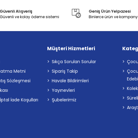
Güvenli Alışveriş
Geniş Ürün Yelpazesi
Güvenli ve kolay ödeme sistemi
Binlerce ürün ve kampany
Müşteri Hizmetleri
Kateg
a
Sıkça Sorulan Sorular
Çocu
latma Metni
Sipariş Takip
Çocu
Edebi
atış Sözleşmesi
Havale Bildirimleri
Kolek
ikası
Yayınevleri
Sürel
tal İade Koşulları
Şubelerimiz
Araş