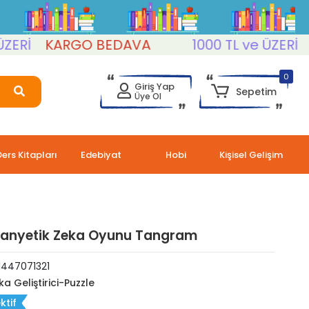
İ
KARGO BEDAVA
1000 TL ve ÜZERİ
KA
0
Giriş Yap
Sepetim
Üye Ol
Ders Kitapları
Edebiyat
Hobi
Kişisel Gelişim
Manyetik Zeka Oyunu Tangram
1447071321
ka Geliştirici-Puzzle
ktif