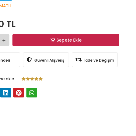
MATLI
0 TL
Sepete Ekle
önderi
Güvenli Alışveriş
İade ve Değişim
me ekle