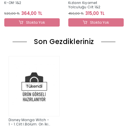
K-ON! 1&2
Kızların Kıyamet
Yolculuğu Cilt 1&2
364,00 TL
315,00 TL
520,00 TL
450,00 TL
Stokta Yok
Stokta Yok
Son Gezdikleriniz
Tükendi
Disney Manga Witch -
1 - 1.Cilt I.Bölüm: On İki