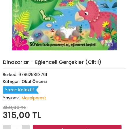
Dinozorlar - Eğlenceli Gerçekler (Ciltli)
Barkod:
9786258113761
Kategori:
Okul Öncesi
Yazar:
Kolektif
Yayınevi:
Masalperest
450,00 TL
315,00 TL