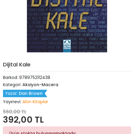
Dijital Kale
Barkod:
9789752112438
Kategori:
Aksiyon-Macera
Yazar:
Dan Brown
Yayınevi:
Altın Kitaplar
560,00 TL
392,00 TL
Ürün stokta bulunmamaktadır.