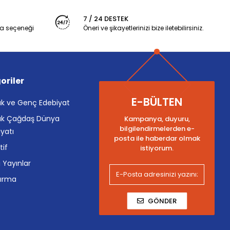
7 / 24 DESTEK
a seçeneği
Öneri ve şikayetlerinizi bize iletebilirsiniz.
oriler
E-BÜLTEN
k ve Genç Edebiyat
k Çağdaş Dünya
Kampanya, duyuru,
bilgilendirmelerden e-
yatı
posta ile haberdar olmak
tif
istiyorum.
i Yayınlar
tırma
GÖNDER