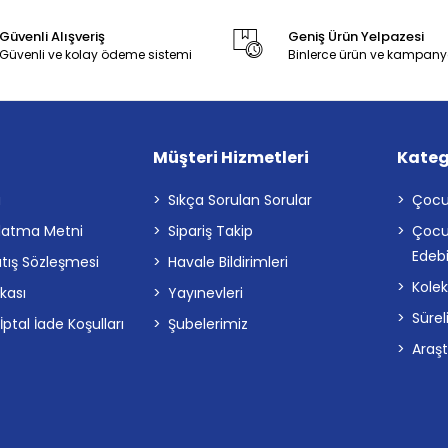
Güvenli Alışveriş
Geniş Ürün Yelpazesi
Güvenli ve kolay ödeme sistemi
Binlerce ürün ve kampany
Müşteri Hizmetleri
Kateg
a
Sıkça Sorulan Sorular
Çocu
latma Metni
Sipariş Takip
Çocu
Edebi
atış Sözleşmesi
Havale Bildirimleri
Kolek
ikası
Yayınevleri
Sürel
tal İade Koşulları
Şubelerimiz
Araş