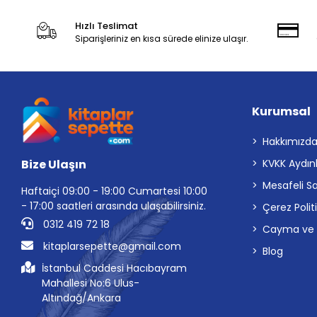
Hızlı Teslimat
Siparişleriniz en kısa sürede elinize ulaşır.
Kurumsal
Hakkımızd
Bize Ulaşın
KVKK Aydın
Mesafeli S
Haftaiçi 09:00 - 19:00 Cumartesi 10:00
- 17:00 saatleri arasında ulaşabilirsiniz.
Çerez Polit
0312 419 72 18
Cayma ve İp
kitaplarsepette@gmail.com
Blog
İstanbul Caddesi Hacıbayram
Mahallesi No:6 Ulus-
Altındağ/Ankara