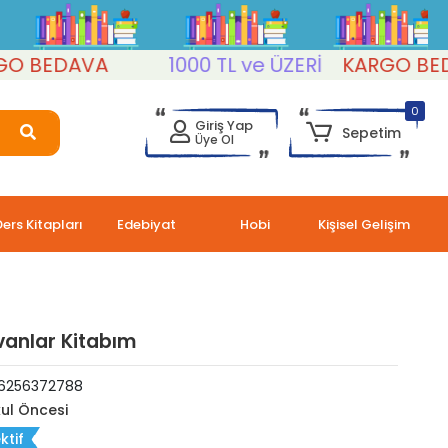
BEDAVA
1000 TL ve ÜZERİ
KARGO BEDAV
0
Giriş Yap
Sepetim
Üye Ol
Ders Kitapları
Edebiyat
Hobi
Kişisel Gelişim
anlar Kitabım
6256372788
ul Öncesi
ktif