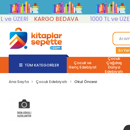
e ÜZERİ
KARGO BEDAVA
1000 TL ve ÜZERİ
En Yen
Çocuk
Çocuk ve
Çağdaş
TÜM KATEGORİLER
Genç Edebiyat
Dünya
Edebiyatı
Ana Sayfa
Çocuk Edebiyatı
Okul Öncesi