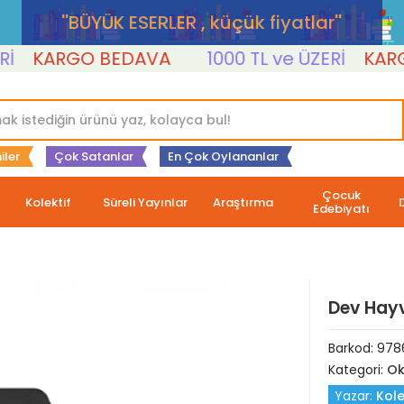
''BÜYÜK ESERLER , küçük fiyatlar''
KARGO BEDAVA
1000 TL ve ÜZERİ
KARGO 
iler
Çok Satanlar
En Çok Oylananlar
Çocuk
Kolektif
Süreli Yayınlar
Araştırma
Edebiyatı
Dev Hayv
Barkod:
978
Kategori:
Ok
Yazar:
Kole