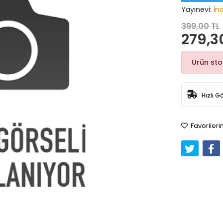
Yayınevi:
İn
399,00 TL
279,3
Ürün st
Hızlı G
Favorileri