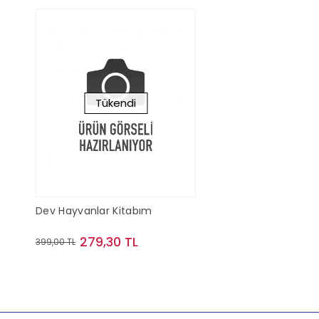
Tükendi
Dev Hayvanlar Kitabım
279,30 TL
399,00 TL
Stokta Yok