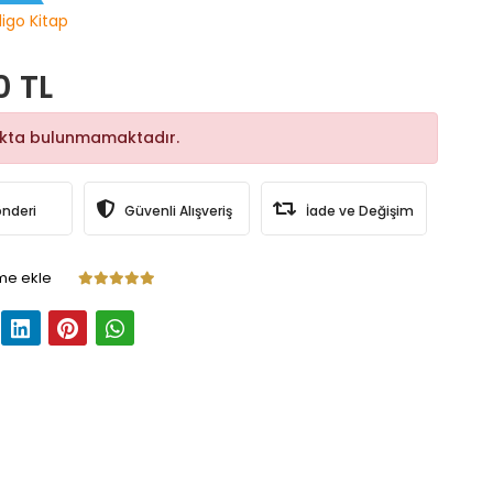
digo Kitap
0 TL
okta bulunmamaktadır.
önderi
Güvenli Alışveriş
İade ve Değişim
me ekle