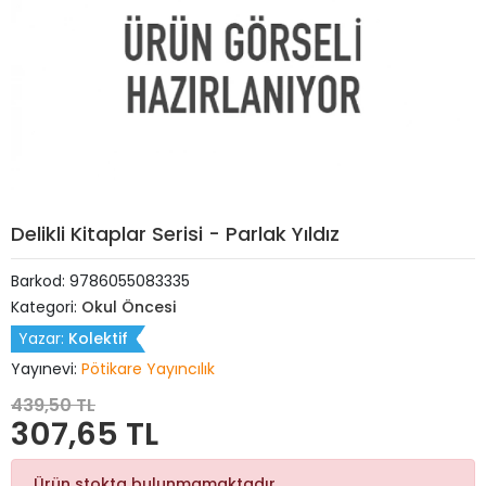
Delikli Kitaplar Serisi - Parlak Yıldız
Barkod:
9786055083335
Kategori:
Okul Öncesi
Yazar:
Kolektif
Yayınevi:
Pötikare Yayıncılık
439,50 TL
307,65 TL
Ürün stokta bulunmamaktadır.