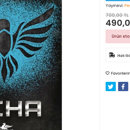
Yayınevi:
Pe
700,00 TL
490,0
Ürün st
Hızlı G
Favorileri