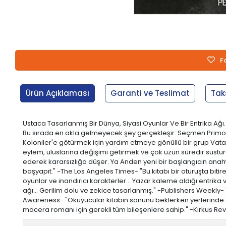
F
Ürün Açıklaması
Garanti ve Teslimat
Tak
Ustaca Tasarlanmış Bir Dünya, Siyasi Oyunlar Ve Bir Entrika Ağı
Bu sırada en akla gelmeyecek şey gerçekleşir: Seçmen Primo ölü
Koloniler'e götürmek için yardım etmeye gönüllü bir grup Vatans
eylem, uluslarına değişimi getirmek ve çok uzun süredir sustur
ederek kararsızlığa düşer. Ya Anden yeni bir başlangıcın ana
başyapıt." -The Los Angeles Times- "Bu kitabı bir oturuşta biti
oyunlar ve inandırıcı karakterler… Yazar kaleme aldığı entrika v
ağı… Gerilim dolu ve zekice tasarlanmış." -Publishers Weekly- "
Awareness- "Okuyucular kitabın sonunu beklerken yerlerinde 
macera romanı için gerekli tüm bileşenlere sahip." -Kirkus Re