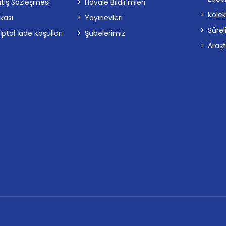
atış Sözleşmesi
Havale Bildirimleri
Kolek
ikası
Yayınevleri
Sürel
tal İade Koşulları
Şubelerimiz
Araş