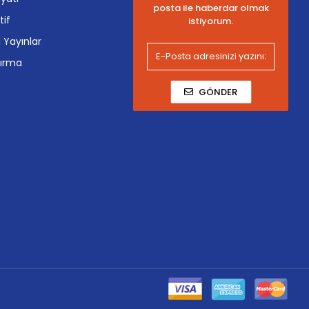
posta ile haberdar olmak
tif
istiyorum.
i Yayınlar
tırma
GÖNDER