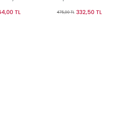
64,00 TL
332,50 TL
475,00 TL
Stokta Yok
Sepete Ekle