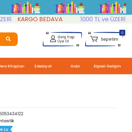
KARGO BEDAVA
1000 TL ve ÜZERİ
KAR
0
Giriş Yap
Sepetim
Üye Ol
Ders Kitapları
Edebiyat
Hobi
Kişisel Gelişim
6053434122
ntastik
e Lu