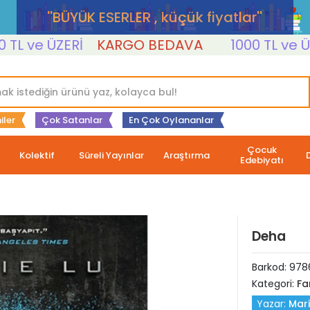
''BÜYÜK ESERLER , küçük fiyatlar''
ve ÜZERİ
KARGO BEDAVA
1000 TL ve ÜZERİ
iler
Çok Satanlar
En Çok Oylananlar
Çocuk
Kolektif
Süreli Yayınlar
Araştırma
Edebiyatı
Deha
Barkod:
978
Kategori:
Fa
Yazar:
Mari