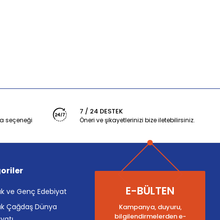
7 / 24 DESTEK
a seçeneği
Öneri ve şikayetlerinizi bize iletebilirsiniz.
oriler
E-BÜLTEN
k ve Genç Edebiyat
k Çağdaş Dünya
Kampanya, duyuru,
bilgilendirmelerden e-
yatı