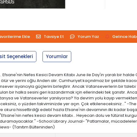
avorilerime Ekle
Tavsiye Et
Yorum Yaz
Gelince Hab
sit Seçenekleri
Yorumlar
… Efsane'nin Nefes Kesici Devam Kitabı June ile Day'in yaralı bir halde
r ve yerini oğlu Anden alır. Cumhuriyet kaçınılmaz bir şekilde kaosa s
ever isyancıyla güçlerini birleştirir. Ancak Vatanseverlerin bir taleb
ulan bir halka sesini geri kazandırmak için ellerindeki tek şanstır. A
htarıysa ve Vatanseverler yanılıyorsa? Ya devrim yolu kayıp vermekt
receksiniz, o yüzden takviminizde yer açın. Çok etkileneceksiniz…" -Th
e okura hissettirdiği edebî hazla Efsane'nin devamının ilki kadar başar
Efsane'nin nefes kesici devam kitabı... Heyecan dolu ve fütürist kurgu
duramayacaklar." -School Library Journal- "Patlamalar, mücadeleler,
views- (Tanıtım Bülteninden)