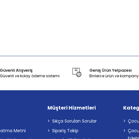
Güvenli Alışveriş
Geniş Ürün Yelpazesi
Güvenli ve kolay ödeme sistemi
Binlerce ürün ve kampany
Müşteri Hizmetleri
Kateg
a
Sıkça Sorulan Sorular
Çocu
latma Metni
Sipariş Takip
Çocu
Edebi