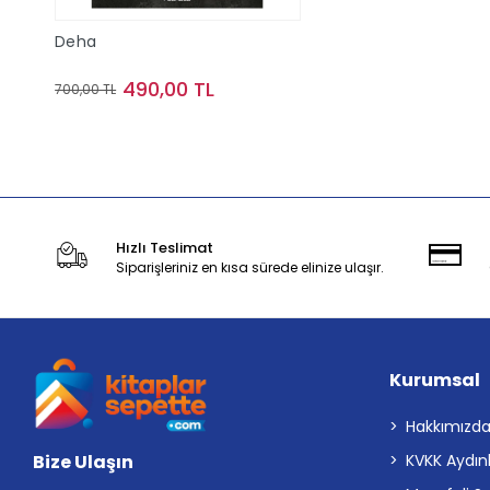
Deha
490,00 TL
700,00 TL
Stokta Yok
Hızlı Teslimat
Siparişleriniz en kısa sürede elinize ulaşır.
Kurumsal
Hakkımızd
Bize Ulaşın
KVKK Aydın