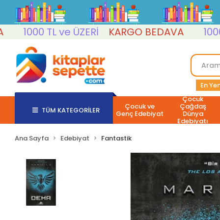
1000 TL ve ÜZERİ
KARGO BEDAVA
1000 TL 
En Yen
Çocuk
Çocuk ve
Çağdaş
TÜM KATEGORİLER
Genç Edebiyat
Dünya
Edebiyatı
Ana Sayfa
Edebiyat
Fantastik