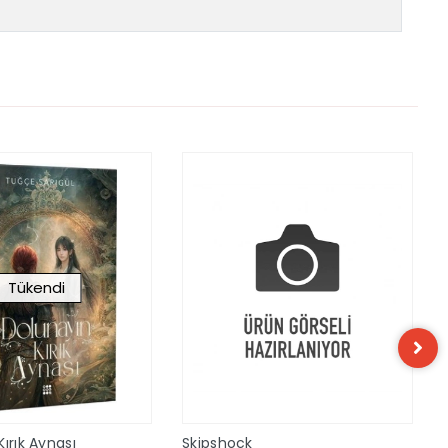
Tükendi
ırık Aynası
Skipshock