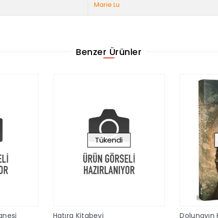
Marie Lu
Benzer Ürünler
Tükendi
anesi
Hatıra Kitabevi
Dolunayın K