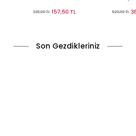
157,50 TL
3
225,00 TL
520,00 TL
le
Stokta Yok
Son Gezdikleriniz