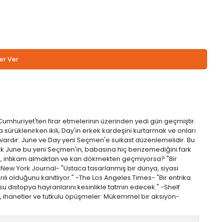
er Ver
 Cumhuriyet'ten firar etmelerinin üzerinden yedi gün geçmiştir.
ürüklenirken ikili, Day'in erkek kardeşini kurtarmak ve onları
i vardır: June ve Day yeni Seçmen'e suikast düzenlemelidir. Bu
ncak June bu yeni Seçmen'in, babasına hiç benzemediğini fark
en, intikam almaktan ve kan dökmekten geçmiyorsa? "Bir
e New York Journal- "Ustaca tasarlanmış bir dünya, siyasi
ılı olduğunu kanıtlıyor." -The Los Angeles Times- "Bir entrika
su distopya hayranlarını kesinlikle tatmin edecek." -Shelf
 ihanetler ve tutkulu öpüşmeler: Mükemmel bir aksiyon-