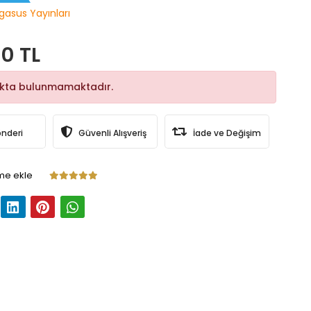
gasus Yayınları
0 TL
okta bulunmamaktadır.
önderi
Güvenli Alışveriş
İade ve Değişim
me ekle