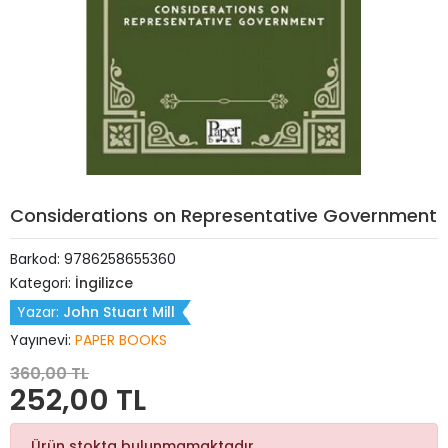
Considerations on Representative Government
Barkod:
9786258655360
Kategori:
İngilizce
Yazar:
John Stuart Mill
Yayınevi:
PAPER BOOKS
360,00 TL
252,00 TL
Ürün stokta bulunmamaktadır.