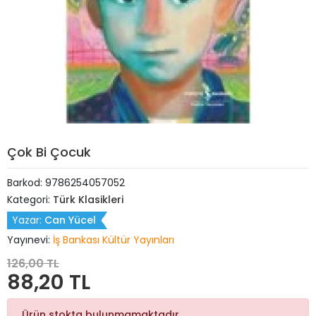
Çok Bi Çocuk
Barkod:
9786254057052
Kategori:
Türk Klasikleri
Yazar:
Can Yücel
Yayınevi:
İş Bankası Kültür Yayınları
126,00 TL
88,20 TL
Ürün stokta bulunmamaktadır.