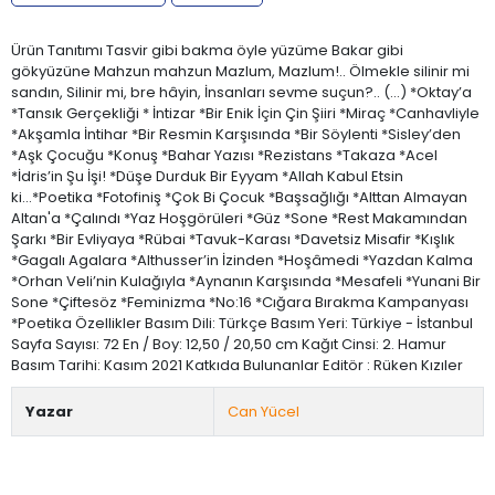
Ürün Tanıtımı Tasvir gibi bakma öyle yüzüme Bakar gibi
gökyüzüne Mahzun mahzun Mazlum, Mazlum!.. Ölmekle silinir mi
sandın, Silinir mi, bre hâyin, İnsanları sevme suçun?.. (…) *Oktay’a
*Tansık Gerçekliği * İntizar *Bir Enik İçin Çin Şiiri *Miraç *Canhavliyle
*Akşamla İntihar *Bir Resmin Karşısında *Bir Söylenti *Sisley’den
*Aşk Çocuğu *Konuş *Bahar Yazısı *Rezistans *Takaza *Acel
*İdris’in Şu İşi! *Düşe Durduk Bir Eyyam *Allah Kabul Etsin
ki...*Poetika *Fotofiniş *Çok Bi Çocuk *Başsağlığı *Alttan Almayan
Altan'a *Çalındı *Yaz Hoşgörüleri *Güz *Sone *Rest Makamından
Şarkı *Bir Evliyaya *Rübai *Tavuk-Karası *Davetsiz Misafir *Kışlık
*Gagalı Agalara *Althusser’in İzinden *Hoşâmedi *Yazdan Kalma
*Orhan Veli’nin Kulağıyla *Aynanın Karşısında *Mesafeli *Yunani Bir
Sone *Çiftesöz *Feminizma *No:16 *Cığara Bırakma Kampanyası
*Poetika Özellikler Basım Dili: Türkçe Basım Yeri: Türkiye - İstanbul
Sayfa Sayısı: 72 En / Boy: 12,50 / 20,50 cm Kağıt Cinsi: 2. Hamur
Basım Tarihi: Kasım 2021 Katkıda Bulunanlar Editör : Rüken Kızıler
Yazar
Can Yücel