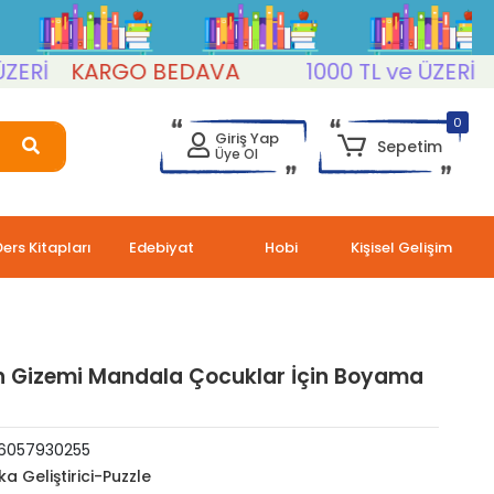
İ
KARGO BEDAVA
1000 TL ve ÜZERİ
KA
0
Giriş Yap
Sepetim
Üye Ol
Ders Kitapları
Edebiyat
Hobi
Kişisel Gelişim
in Gizemi Mandala Çocuklar İçin Boyama
6057930255
ka Geliştirici-Puzzle