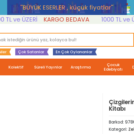
''BÜYÜK ESERLER , küçük fiyatlar''
L ve ÜZERİ
KARGO BEDAVA
1000 TL ve ÜZER
iler
Çok Satanlar
En Çok Oylananlar
Çocuk
Kolektif
Süreli Yayınlar
Araştırma
Edebiyatı
Çizgiler
Kitabı
Barkod:
978
Kategori:
Ze