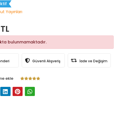
ktif
lut Yayınları
 TL
okta bulunmamaktadır.
önderi
Güvenli Alışveriş
İade ve Değişim
me ekle