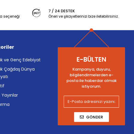
7 / 24 DESTEK
a seçeneği
Öneri ve şikayetlerinizi bize iletebilirsiniz.
oriler
E-BÜLTEN
k ve Genç Edebiyat
k Çağdaş Dünya
Kampanya, duyuru,
bilgilendirmelerden e-
yatı
posta ile haberdar olmak
tif
istiyorum.
i Yayınlar
tırma
GÖNDER