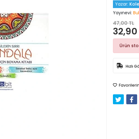
Yazar:
Kole
Yayınevi:
Bu
47,00 TL
32,90
Ürün st
Hızlı G
Favorileri