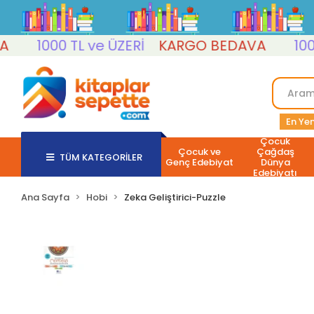
1000 TL ve ÜZERİ
KARGO BEDAVA
1000 T
En Yen
Çocuk
Çocuk ve
Çağdaş
TÜM KATEGORİLER
Genç Edebiyat
Dünya
Edebiyatı
Ana Sayfa
Hobi
Zeka Geliştirici-Puzzle