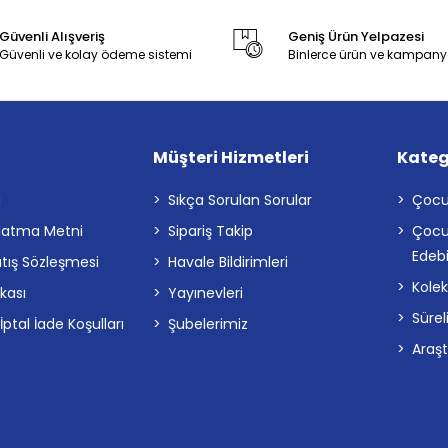
Güvenli Alışveriş
Geniş Ürün Yelpazesi
Güvenli ve kolay ödeme sistemi
Binlerce ürün ve kampany
Müşteri Hizmetleri
Kateg
a
Sıkça Sorulan Sorular
Çocu
latma Metni
Sipariş Takip
Çocu
Edebi
atış Sözleşmesi
Havale Bildirimleri
Kolek
ikası
Yayınevleri
Sürel
tal İade Koşulları
Şubelerimiz
Araş