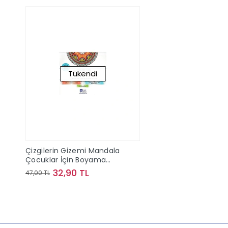
Tükendi
Çizgilerin Gizemi Mandala
Çocuklar İçin Boyama
Kitabı
32,90 TL
47,00 TL
Stokta Yok