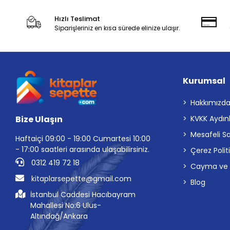
Hızlı Teslimat
Siparişleriniz en kısa sürede elinize ulaşır.
Kurumsal
Hakkımızd
Bize Ulaşın
KVKK Aydın
Mesafeli S
Haftaiçi 09:00 - 19:00 Cumartesi 10:00
- 17:00 saatleri arasında ulaşabilirsiniz.
Çerez Polit
0312 419 72 18
Cayma ve İp
kitaplarsepette@gmail.com
Blog
İstanbul Caddesi Hacıbayram
Mahallesi No:6 Ulus-
Altındağ/Ankara