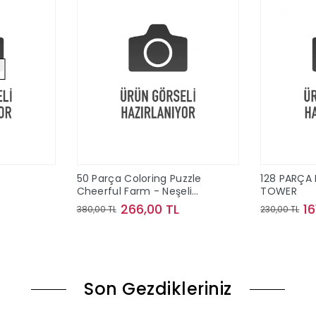
50 Parça Coloring Puzzle
128 PARÇA 
Cheerful Farm - Neşeli
TOWER
Çiftlik
266,00 TL
16
380,00 TL
230,00 TL
ok
Sepete Ekle
Son Gezdikleriniz