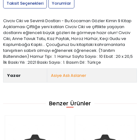
Taksit Seçenekleri
Yorumlar
Civciv Ciki ve Sevimli Dostları - Bu Kocaman Gözler Kimin 9 Kitap
Açıklaması Çiftliğe yeni katılan Civciv Ciki ve çiftlikte yaşayan
dostlarını eğlenceli büyük gözleri ile görmeye hazır olun! Civciv
Ciki, Anne Tavuk Tatu, Kaz Paytak, Horoz Hürhür, Keçi Gudu ve
Kaplumbağa Kapki... Çocuğunuz bu kitaptaki kahramanlarla
tanışırken sabırlı olmayı eğlenerek öğrenecek. (Tanıtım
Bülteninden) Hamur Tipi : 1. Hamur Sayfa Sayısı : 10 Ebat : 20 x 20,5
İlk Baskı Yılı : 2021 Baskı Sayısı : 1. Basım Dil : Türkçe
Yazar
Asiye Aslı Aslaner
Benzer Ürünler