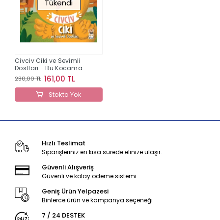
Tükendi
Civciv Ciki ve Sevimli
Dostları - Bu Kocaman
Gözler Kimin 9
161,00 TL
230,00 TL
Stokta Yok
Hızlı Teslimat
Siparişleriniz en kısa sürede elinize ulaşır.
Güvenli Alışveriş
Güvenli ve kolay ödeme sistemi
Geniş Ürün Yelpazesi
Binlerce ürün ve kampanya seçeneği
7 / 24 DESTEK