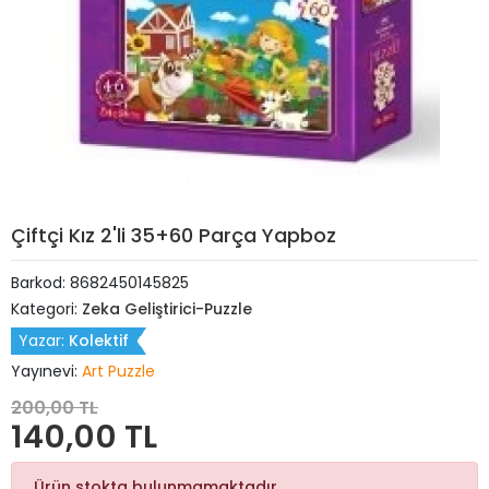
Çiftçi Kız 2'li 35+60 Parça Yapboz
Barkod:
8682450145825
Kategori:
Zeka Geliştirici-Puzzle
Yazar:
Kolektif
Yayınevi:
Art Puzzle
200,00 TL
140,00 TL
Ürün stokta bulunmamaktadır.