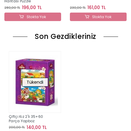
Haritası Puzzle
196,00 TL
161,00 TL
280,00 TL
230,00 TL
Stokta Yok
Stokta Yok
Son Gezdikleriniz
Tükendi
Çiftçi Kız 2'li 35+60
Parça Yapboz
140,00 TL
200,00 TL