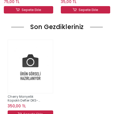
75,00 TL
35,00 TL
Sepete Ekle
Sepete Ekle
Son Gezdikleriniz
Cherry Manyetik
Kapaklı Defter DKS-
3001-4
350,00 TL