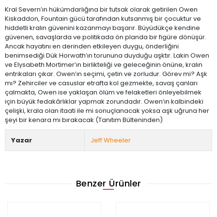
Kral Severn’ın hükümdarlığına bir tutsak olarak getirilen Owen
Kiskaddon, Fountain gücü tarafından kutsanmış bir çocuktur ve
hiddetli kralın güvenini kazanmayı başarır. Büyüdükçe kendine
güvenen, savaşlarda ve politikada ön planda bir figüre dönüşür.
Ancak hayatını en derinden etkileyen duygu, önderliğini
benimsediği Dük Horwath’ın torununa duyduğu aşktır. Lakin Owen
ve Elysabeth Mortimer’ın birlikteliği ve geleceğinin önüne, kralın
entrikaları çıkar. Owen’ın seçimi, çetin ve zorludur. Görev mi? Aşk
mı? Zehirciler ve casuslar etrafta kol gezmekte, savaş çanları
çalmakta, Owen ise yaklaşan ölüm ve felaketleri önleyebilmek
için büyük fedakârlıklar yapmak zorundadır. Owen’ın kalbindeki
çelişki, krala olan itaati ile mi sonuçlanacak yoksa aşk uğruna her
şeyi bir kenara mı bırakacak (Tanıtım Bülteninden)
Yazar
Jeff Wheeler
Benzer Ürünler