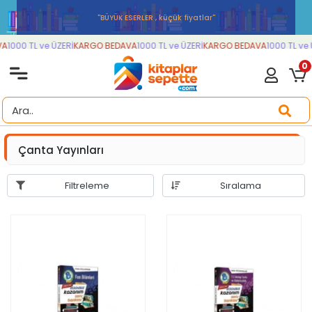
''BÜYÜK ESERLER , küçük fiyatlar''
0 TL ve ÜZERİ
KARGO BEDAVA
1000 TL ve ÜZERİ
KARGO BEDAVA
1000 TL ve ÜZERİ
0
Çanta Yayınları
Filtreleme
Sıralama