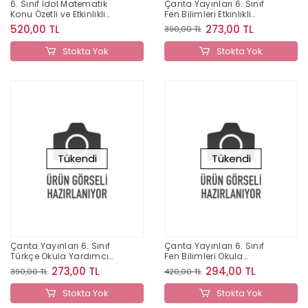
6. Sınıf İdol Matematik
Çanta Yayınları 6. Sınıf
Konu Özetli ve Etkinlikli
Fen Bilimleri Etkinlikli
Soru Bankası Çanta
Kazanım Soru Bankası
520,00 TL
273,00 TL
390,00 TL
Yayınları
Stokta Yok
Stokta Yok
Tükendi
Tükendi
Çanta Yayınları 6. Sınıf
Çanta Yayınları 6. Sınıf
Türkçe Okula Yardımcı
Fen Bilimleri Okula
Öğreten Defter 2025-2026
Yardımcı Öğreten Defter
273,00 TL
294,00 TL
390,00 TL
420,00 TL
2025-2026
Stokta Yok
Stokta Yok