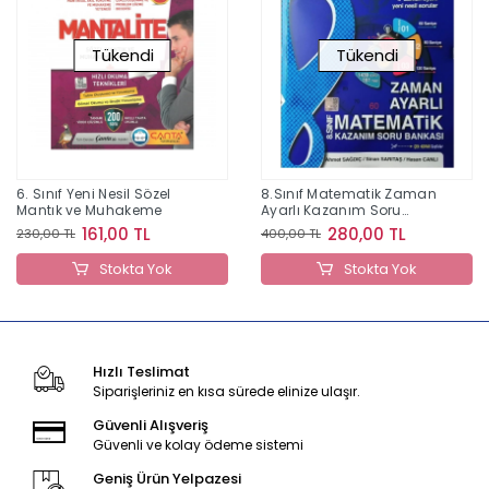
Tükendi
Tükendi
6. Sınıf Yeni Nesil Sözel
8.Sınıf Matematik Zaman
Mantık ve Muhakeme
Ayarlı Kazanım Soru
Bankası
161,00 TL
280,00 TL
230,00 TL
400,00 TL
Stokta Yok
Stokta Yok
Hızlı Teslimat
Siparişleriniz en kısa sürede elinize ulaşır.
Güvenli Alışveriş
Güvenli ve kolay ödeme sistemi
Geniş Ürün Yelpazesi