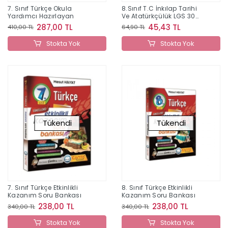
7. Sınıf Türkçe Okula
8.Sınıf T.C İnkılap Tarihi
Yardımcı Hazırlayan
Ve Atatürkçülük LGS 30
Kazandıran Deneme
287,00 TL
45,43 TL
410,00 TL
64,90 TL
Stokta Yok
Stokta Yok
Tükendi
Tükendi
7. Sınıf Türkçe Etkinlikli
8. Sınıf Türkçe Etkinlikli
Kazanım Soru Bankası
Kazanım Soru Bankası
238,00 TL
238,00 TL
340,00 TL
340,00 TL
Stokta Yok
Stokta Yok