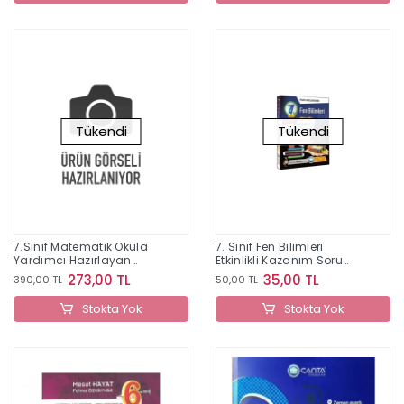
Tükendi
Tükendi
7.Sınıf Matematik Okula
7. Sınıf Fen Bilimleri
Yardımcı Hazırlayan
Etkinlikli Kazanım Soru
Defter
Bankası
273,00 TL
35,00 TL
390,00 TL
50,00 TL
Stokta Yok
Stokta Yok