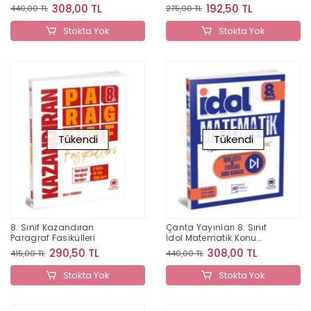
Özetli Etkinlikli Soru
Başlangıç Soru Bankası
308,00 TL
192,50 TL
440,00 TL
275,00 TL
Bankası
Stokta Yok
Stokta Yok
Tükendi
Tükendi
8. Sınıf Kazandıran
Çanta Yayınları 8. Sınıf
Paragraf Fasikülleri
İdol Matematik Konu
Özetli & Etkinlikli Soru
290,50 TL
308,00 TL
415,00 TL
440,00 TL
Bankası
Stokta Yok
Stokta Yok