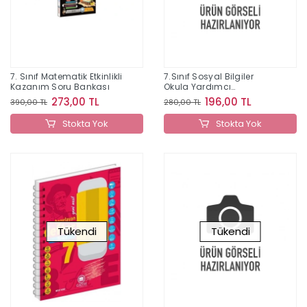
7. Sınıf Matematik Etkinlikli
7.Sınıf Sosyal Bilgiler
Kazanım Soru Bankası
Okula Yardımcı
Hazırlayan Defter
273,00 TL
196,00 TL
390,00 TL
280,00 TL
Stokta Yok
Stokta Yok
Tükendi
Tükendi