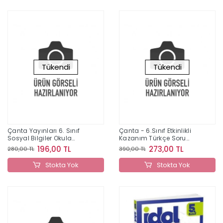
Tükendi
Tükendi
Çanta Yayınları 6. Sınıf
Çanta - 6.Sınıf Etkinlikli
Sosyal Bilgiler Okula
Kazanım Türkçe Soru
Yardımcı Öğreten Defter
Bankası
196,00 TL
273,00 TL
280,00 TL
390,00 TL
2025-2026
Stokta Yok
Stokta Yok