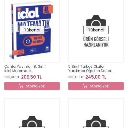
Tükendi
Tükendi
Çanta Yayınları 8. Sınıf
5.Sınıf Türkçe Okula
İdol Matematik
Yardımcı Öğreten Defter
Başlangıç Soru Bankası
2024-2025
206,50 TL
245,00 TL
295,00 TL
350,00 TL
Stokta Yok
Stokta Yok