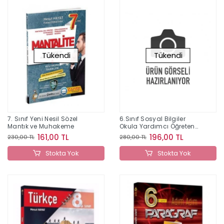
Tükendi
Tükendi
7. Sınıf Yeni Nesil Sözel
6.Sınıf Sosyal Bilgiler
Mantık ve Muhakeme
Okula Yardımcı Öğreten
Defter 2022
161,00 TL
196,00 TL
230,00 TL
280,00 TL
Stokta Yok
Stokta Yok