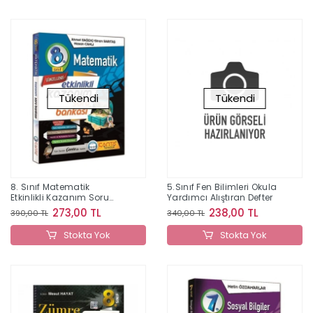
Tükendi
Tükendi
8. Sınıf Matematik
5.Sınıf Fen Bilimleri Okula
Etkinlikli Kazanım Soru
Yardımcı Alıştıran Defter
Bankası
273,00 TL
238,00 TL
390,00 TL
340,00 TL
Stokta Yok
Stokta Yok