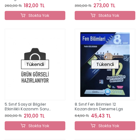
182,00 TL
273,00 TL
260,00 TL
390,00 TL
Stokta Yok
Stokta Yok
Tükendi
Tükendi
5.Sınıf Sosyal Bilgiler
8.Sınıf Fen Bilimleri 12
Etkinlikli Kazanım Soru
Kazandıran Deneme Lgs
Bankası
210,00 TL
45,43 TL
300,00 TL
64,90 TL
Stokta Yok
Stokta Yok