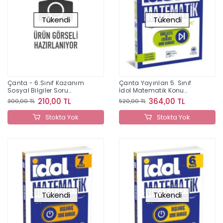
Tükendi
Tükendi
Çanta - 6.Sınıf Kazanım
Çanta Yayınları 5. Sınıf
Sosyal Bilgiler Soru
İdol Matematik Konu
Bankası
Özetli ve Etkinlikli Soru
210,00 TL
364,00 TL
300,00 TL
520,00 TL
Bankası
Stokta Yok
Stokta Yok
Tükendi
Tükendi