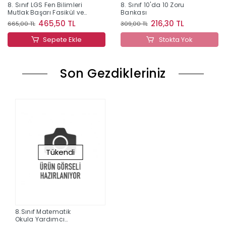
8. Sınıf LGS Fen Bilimleri
8. Sınıf 10'da 10 Zoru
Mutlak Başarı Fasikül ve
Bankası
Soru Bankası
465,50 TL
216,30 TL
665,00 TL
309,00 TL
Sepete Ekle
Stokta Yok
Son Gezdikleriniz
Tükendi
8.Sınıf Matematik
Okula Yardımcı