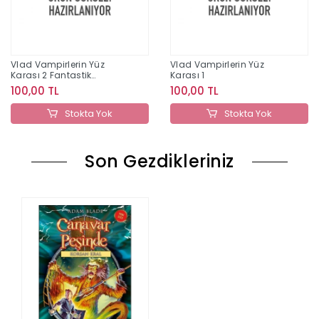
Vlad Vampirlerin Yüz
Vlad Vampirlerin Yüz
Karası 2 Fantastik
Karası 1
Arkadaşlar
100,00 TL
100,00 TL
Stokta Yok
Stokta Yok
Son Gezdikleriniz