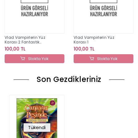
Vlad Vampirlerin Yüz
Vlad Vampirlerin Yüz
Karası 2 Fantastik
Karası 1
Arkadaşlar
100,00 TL
100,00 TL
Stokta Yok
Stokta Yok
Son Gezdikleriniz
Tükendi