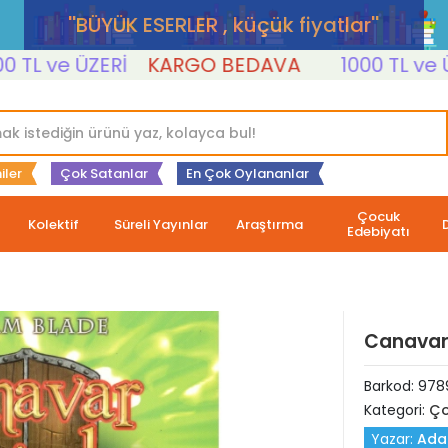
''BÜYÜK ESERLER , küçük fiyatlar''
 ve ÜZERİ
KARGO BEDAVA
1000 TL ve ÜZERİ
iler
Çok Satanlar
En Çok Oylananlar
Çocuk
Kolektif
Süreli Yayınlar
Araştırma
Edebiyatı
Canavar 
Barkod:
978
Kategori:
Ço
Yazar:
Ada