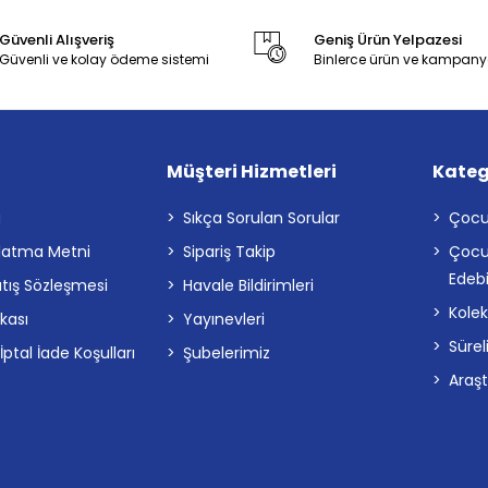
Güvenli Alışveriş
Geniş Ürün Yelpazesi
Güvenli ve kolay ödeme sistemi
Binlerce ürün ve kampany
Müşteri Hizmetleri
Kateg
a
Sıkça Sorulan Sorular
Çocu
latma Metni
Sipariş Takip
Çocu
Edebi
atış Sözleşmesi
Havale Bildirimleri
Kolek
ikası
Yayınevleri
Sürel
tal İade Koşulları
Şubelerimiz
Araş