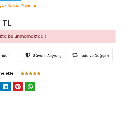
yaz Balina Yayınları
 TL
okta bulunmamaktadır.
önderi
Güvenli Alışveriş
İade ve Değişim
me ekle