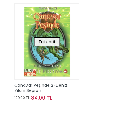
Tükendi
Canavar Peşinde 2-Deniz
Yılanı Sepron
84,00 TL
120,00 TL
Stokta Yok