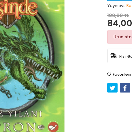
Yayınevi:
Be
120,00 TL
84,00
Ürün st
Hızlı G
Favorileri