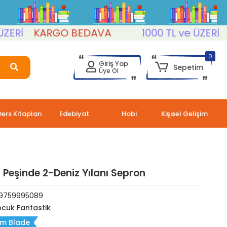
KARGO BEDAVA
1000 TL ve ÜZERİ
KAR
0
Giriş Yap
Sepetim
Üye Ol
Ders Kitapları
Edebiyat
Hobi
Kişisel Gelişim
Peşinde 2-Deniz Yılanı Sepron
9759995089
cuk Fantastik
m Blade