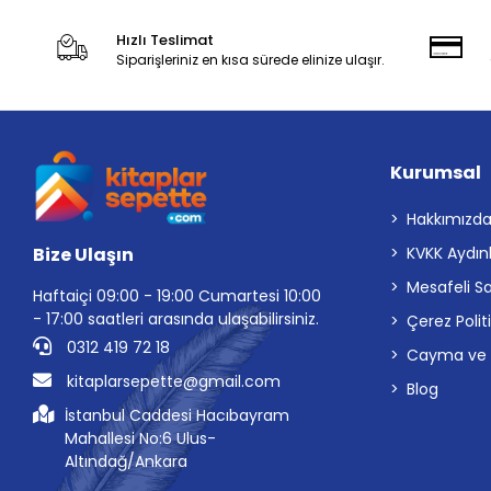
Hızlı Teslimat
Siparişleriniz en kısa sürede elinize ulaşır.
Kurumsal
Hakkımızd
Bize Ulaşın
KVKK Aydın
Mesafeli S
Haftaiçi 09:00 - 19:00 Cumartesi 10:00
- 17:00 saatleri arasında ulaşabilirsiniz.
Çerez Polit
0312 419 72 18
Cayma ve İp
kitaplarsepette@gmail.com
Blog
İstanbul Caddesi Hacıbayram
Mahallesi No:6 Ulus-
Altındağ/Ankara