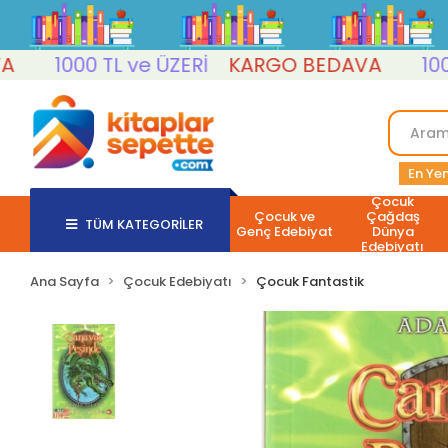
1000 TL ve ÜZERİ
KARGO BEDAVA
1000 TL
En Yen
Çocuk
Çocuk ve
Çağdaş
TÜM KATEGORİLER
Genç Edebiyat
Dünya
Edebiyatı
Ana Sayfa
Çocuk Edebiyatı
Çocuk Fantastik