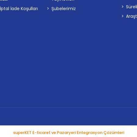
Sürel
tal İade Koşulları
Şubelerimiz
Araş
superKET E-ticaret ve Pazaryeri Entegrasyon Çözümleri