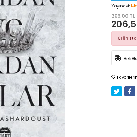
Yayınevi:
Ma
295,00 TL
206,5
Ürün st
Hızlı G
Favorileri