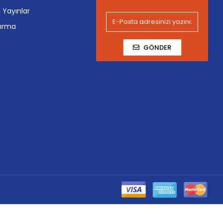
i Yayınlar
tırma
GÖNDER