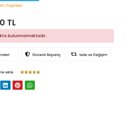
rtı Yayınları
0 TL
okta bulunmamaktadır.
önderi
Güvenli Alışveriş
İade ve Değişim
me ekle