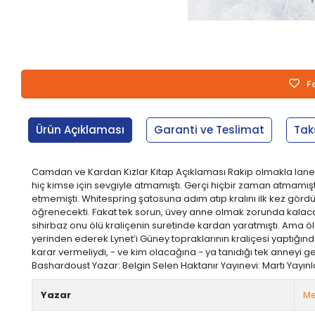
F
Ürün Açıklaması
Garanti ve Teslimat
Tak
Camdan ve Kardan Kızlar Kitap Açıklaması Rakip olmakla lanetlen
hiç kimse için sevgiyle atmamıştı. Gerçi hiçbir zaman atmamı
etmemişti. Whitespring şatosuna adım atıp kralını ilk kez gördü
öğrenecekti. Fakat tek sorun, üvey anne olmak zorunda kalacak
sihirbaz onu ölü kraliçenin suretinde kardan yaratmıştı. Ama ö
yerinden ederek Lynet’i Güney topraklarının kraliçesi yaptığınd
karar vermeliydi, - ve kim olacağına - ya tanıdığı tek anneyi
Bashardoust Yazar: Belgin Selen Haktanır Yayınevi: Martı Yayınlar
Yazar
Me