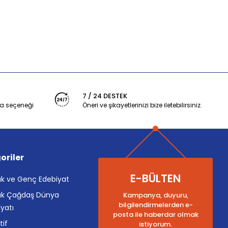
7 / 24 DESTEK
a seçeneği
Öneri ve şikayetlerinizi bize iletebilirsiniz.
oriler
E-BÜLTEN
k ve Genç Edebiyat
k Çağdaş Dünya
Kampanya, duyuru,
bilgilendirmelerden e-
yatı
posta ile haberdar olmak
tif
istiyorum.