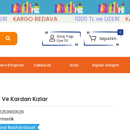
KARGO BEDAVA
1000 TL ve ÜZERİ
KARG
0
Giriş Yap
Sepetim
Üye Ol
Ders Kitapları
Edebiyat
Hobi
Kişisel Gelişim
Ve Kardan Kızlar
6253660529
ntastik
issa Bashardoust