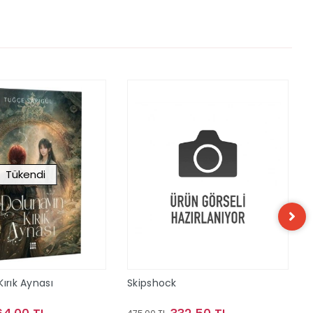
Tükendi
ırık Aynası
Skipshock