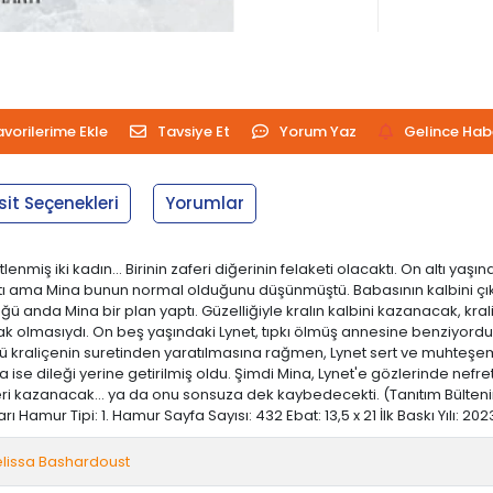
avorilerime Ekle
Tavsiye Et
Yorum Yaz
Gelince Hab
sit Seçenekleri
Yorumlar
miş iki kadın… Birinin zaferi diğerinin felaketi olacaktı. On altı yaş
ştı ama Mina bunun normal olduğunu düşünmüştü. Babasının kalbini çı
ğü anda Mina bir plan yaptı. Güzelliğiyle kralın kalbini kazanacak, kra
 olmasıydı. On beş yaşındaki Lynet, tıpkı ölmüş annesine benziyordu v
lü kraliçenin suretinden yaratılmasına rağmen, Lynet sert ve muhteşem
a ise dileği yerine getirilmiş oldu. Şimdi Mina, Lynet'e gözlerinde nefr
 geri kazanacak… ya da onu sonsuza dek kaybedecekti. (Tanıtım Bülten
ı Hamur Tipi: 1. Hamur Sayfa Sayısı: 432 Ebat: 13,5 x 21 İlk Baskı Yılı: 2
lissa Bashardoust