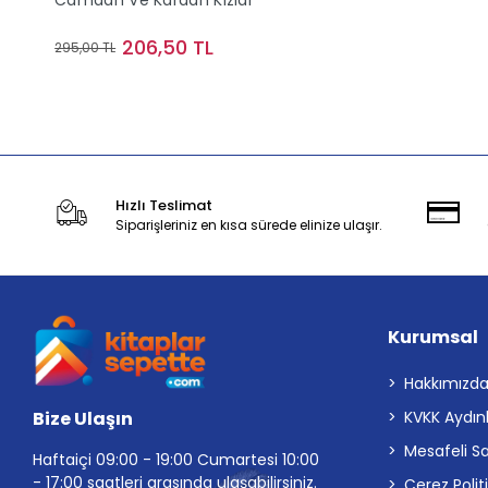
Camdan Ve Kardan Kızlar
206,50 TL
295,00 TL
Stokta Yok
Hızlı Teslimat
Siparişleriniz en kısa sürede elinize ulaşır.
Kurumsal
Hakkımızd
Bize Ulaşın
KVKK Aydın
Mesafeli S
Haftaiçi 09:00 - 19:00 Cumartesi 10:00
- 17:00 saatleri arasında ulaşabilirsiniz.
Çerez Polit