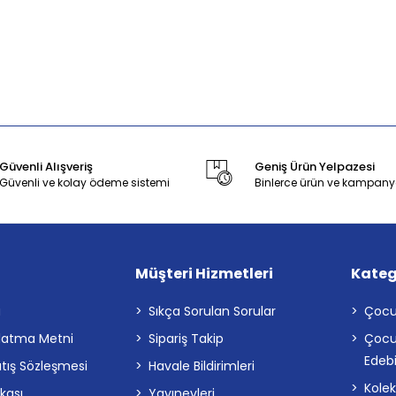
Güvenli Alışveriş
Geniş Ürün Yelpazesi
Güvenli ve kolay ödeme sistemi
Binlerce ürün ve kampany
Müşteri Hizmetleri
Kateg
a
Sıkça Sorulan Sorular
Çocu
latma Metni
Sipariş Takip
Çocu
Edebi
atış Sözleşmesi
Havale Bildirimleri
Kolek
ikası
Yayınevleri