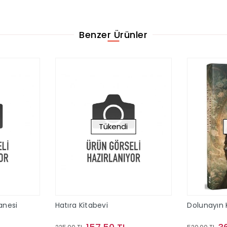
Benzer Ürünler
Tükendi
anesi
Hatıra Kitabevi
Dolunayın K