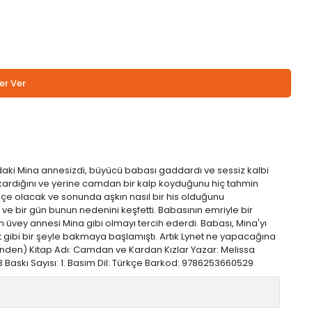
er Ver
ındaki Mina annesizdi, büyücü babası gaddardı ve sessiz kalbi
kardığını ve yerine camdan bir kalp koyduğunu hiç tahmin
liçe olacak ve sonunda aşkın nasıl bir his olduğunu
e bir gün bunun nedenini keşfetti. Babasının emriyle bir
 üvey annesi Mina gibi olmayı tercih ederdi. Babası, Mina'yı
et gibi bir şeyle bakmaya başlamıştı. Artık Lynet ne yapacağına
inden) Kitap Adı: Camdan ve Kardan Kızlar Yazar: Melissa
023 Baskı Sayısı: 1. Basım Dil: Türkçe Barkod: 9786253660529