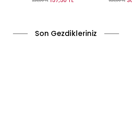
157,50 TL
3
225,00 TL
520,00 TL
le
Stokta Yok
Son Gezdikleriniz