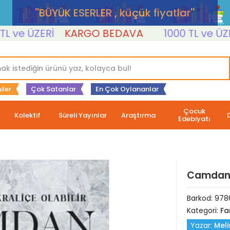
''BÜYÜK ESERLER , küçük fiyatlar''
ve ÜZERİ
KARGO BEDAVA
1000 TL ve ÜZERİ
iler
Çok Satanlar
En Çok Oylananlar
Çocuk
Kolektif
Süreli Yayınlar
Araştırma
Edebiyatı
Camdan 
Barkod:
978
Kategori:
Fa
Yazar:
Mel