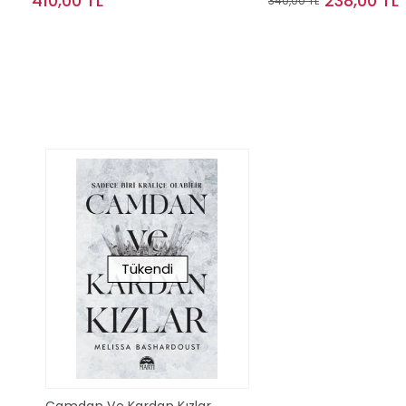
410,00 TL
238,00 TL
340,00 TL
Sepete Ekle
Sepete Ek
Tükendi