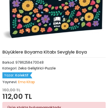
Büyüklere Boyama Kitabı Sevgiyle Boya
Barkod:
9786258470048
Kategori:
Zeka Geliştirici-Puzzle
Yazar:
Kolektif
Yayınevi:
Ema Kitap
160,00 TL
112,00 TL
Ürün stokta bulunmamaktadır.