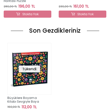
Haritası Puzzle
196,00 TL
161,00 TL
280,00 TL
230,00 TL
Stokta Yok
Stokta Yok
Son Gezdikleriniz
Tükendi
Büyüklere Boyama
Kitabı Sevgiyle Boya
112,00 TL
160,00 TL