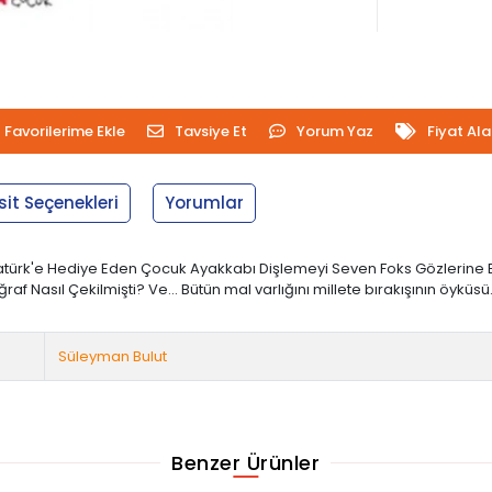
Favorilerime Ekle
Tavsiye Et
Yorum Yaz
Fiyat Al
sit Seçenekleri
Yorumlar
ı Atatürk'e Hediye Eden Çocuk Ayakkabı Dişlemeyi Seven Foks Gözlerine
Nasıl Çekilmişti? Ve... Bütün mal varlığını millete bırakışının öyküsü
Süleyman Bulut
Benzer Ürünler