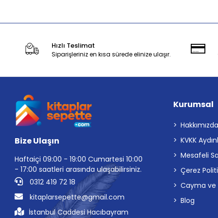
Hızlı Teslimat
Siparişleriniz en kısa sürede elinize ulaşır.
Kurumsal
Hakkımızd
Bize Ulaşın
KVKK Aydın
Mesafeli S
Haftaiçi 09:00 - 19:00 Cumartesi 10:00
- 17:00 saatleri arasında ulaşabilirsiniz.
Çerez Polit
0312 419 72 18
Cayma ve İp
kitaplarsepette@gmail.com
Blog
İstanbul Caddesi Hacıbayram