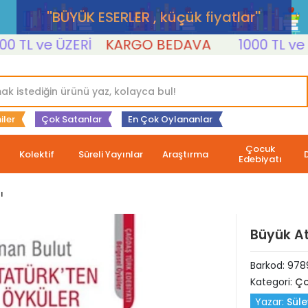
''BÜYÜK ESERLER , küçük fiyatlar''
L ve ÜZERİ
KARGO BEDAVA
1000 TL ve ÜZE
iler
Çok Satanlar
En Çok Oylananlar
Çocuk
Kolektif
Süreli Yayınlar
Araştırma
Edebiyatı
ı
Büyük At
Barkod:
978
Kategori:
Ço
Yazar:
Sül