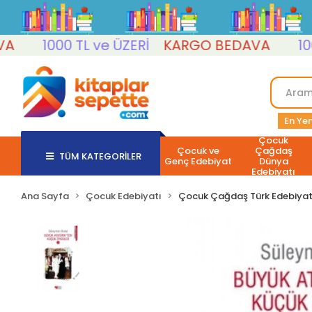
1000 TL ve ÜZERİ
KARGO BEDAVA
1000 T
En Yen
Çocuk
Çocuk ve
Çağdaş
TÜM KATEGORİLER
Genç Edebiyat
Dünya
Edebiyatı
Ana Sayfa
Çocuk Edebiyatı
Çocuk Çağdaş Türk Edebiyat