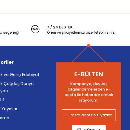
7 / 24 DESTEK
a seçeneği
Öneri ve şikayetlerinizi bize iletebilirsiniz.
oriler
E-BÜLTEN
k ve Genç Edebiyat
k Çağdaş Dünya
Kampanya, duyuru,
bilgilendirmelerden e-
yatı
posta ile haberdar olmak
tif
istiyorum.
i Yayınlar
tırma