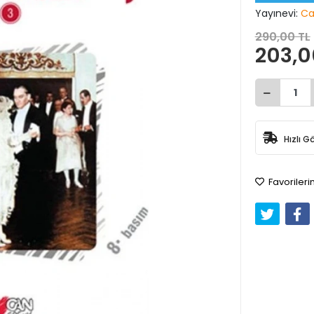
Yayınevi:
Ca
290,00 TL
203,0
Hızlı G
Favorileri