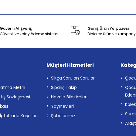
Güvenli Alışveriş
Geniş Ürün Yelpazesi
Güvenli ve kolay ödeme sistemi
Binlerce ürün ve kampany
Müşteri Hizmetleri
Kateg
a
Sıkça Sorulan Sorular
Çocu
latma Metni
Sipariş Takip
Çocu
Edebi
atış Sözleşmesi
Havale Bildirimleri
Kolek
ikası
Yayınevleri
Sürel
tal İade Koşulları
Şubelerimiz
Araş