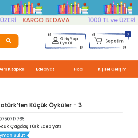
Rİ
KARGO BEDAVA
1000 TL ve ÜZERİ
KA
0
Giriş Yap
Sepetim
Üye Ol
Ders Kitapları
Edebiyat
Hobi
Kişisel Gelişim
atürk’ten Küçük Öyküler - 3
9750717765
cuk Çağdaş Türk Edebiyatı
eyman Bulut