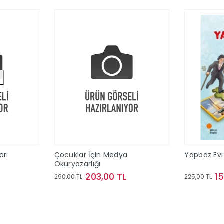
arı
Çocuklar İçin Medya
Yapboz Evi 
Okuryazarlığı
203,00 TL
1
290,00 TL
225,00 TL
ok
Sepete Ekle