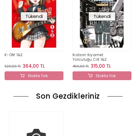
Tükendi
Tükendi
K-ON! 1&2
Kızların Kıyamet
Yolculuğu Cilt 1&2
364,00 TL
315,00 TL
520,00 TL
450,00 TL
Stokta Yok
Stokta Yok
Son Gezdikleriniz