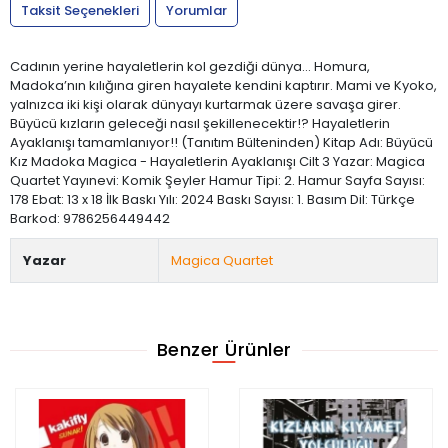
Taksit Seçenekleri
Yorumlar
Cadının yerine hayaletlerin kol gezdiği dünya… Homura,
Madoka’nın kılığına giren hayalete kendini kaptırır. Mami ve Kyoko,
yalnızca iki kişi olarak dünyayı kurtarmak üzere savaşa girer.
Büyücü kızların geleceği nasıl şekillenecektir!? Hayaletlerin
Ayaklanışı tamamlanıyor!! (Tanıtım Bülteninden) Kitap Adı: Büyücü
Kız Madoka Magica - Hayaletlerin Ayaklanışı Cilt 3 Yazar: Magica
Quartet Yayınevi: Komik Şeyler Hamur Tipi: 2. Hamur Sayfa Sayısı:
178 Ebat: 13 x 18 İlk Baskı Yılı: 2024 Baskı Sayısı: 1. Basım Dil: Türkçe
Barkod: 9786256449442
Yazar
Magica Quartet
Benzer Ürünler