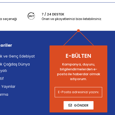
7 / 24 DESTEK
a seçeneği
Öneri ve şikayetlerinizi bize iletebilirsiniz.
oriler
E-BÜLTEN
k ve Genç Edebiyat
k Çağdaş Dünya
Kampanya, duyuru,
bilgilendirmelerden e-
yatı
posta ile haberdar olmak
tif
istiyorum.
i Yayınlar
tırma
GÖNDER