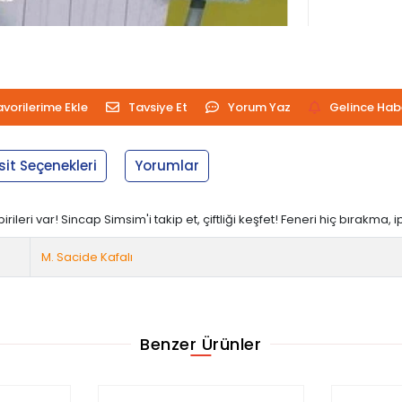
avorilerime Ekle
Tavsiye Et
Yorum Yaz
Gelince Hab
sit Seçenekleri
Yorumlar
birileri var! Sincap Simsim'i takip et, çiftliği keşfet! Feneri hiç bırakm
M. Sacide Kafalı
Benzer Ürünler