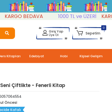
RGO BEDAVA
1000 TL ve ÜZERİ
KARGO B
0
Giriş Yap
Sepetim
Üye Ol
Ders Kitapları
Edebiyat
Hobi
Kişisel Gelişim
eni Çiftlikte - Fenerli Kitap
6057064554
ul Öncesi
acide Kafalı