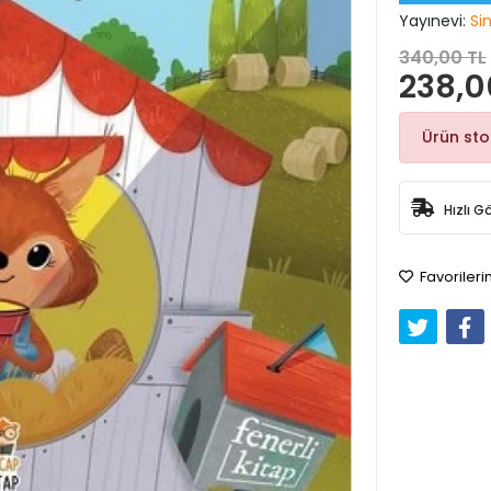
Yayınevi:
Si
340,00 TL
238,0
Ürün st
Hızlı G
Favorileri