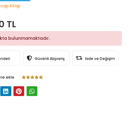
ncap Kitap
0 TL
okta bulunmamaktadır.
önderi
Güvenli Alışveriş
İade ve Değişim
me ekle