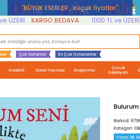
''BÜYÜK ESERLER , küçük fiyatlar''
ZERİ
KARGO BEDAVA
1000 TL ve ÜZERİ
KA
iler
Çok Satanlar
En Çok Oylananlar
Çocuk
Kolektif
Süreli Yayınlar
Araştırma
Edebiyatı
Bulurum S
Barkod:
978
Kategori:
Ok
Yazar:
M. S