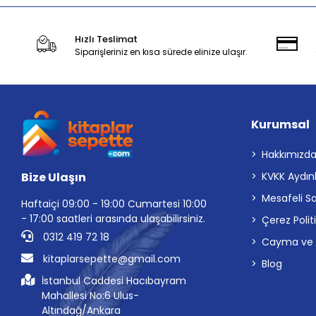
Hızlı Teslimat
Siparişleriniz en kısa sürede elinize ulaşır.
Kurumsal
Hakkımızd
Bize Ulaşın
KVKK Aydın
Mesafeli S
Haftaiçi 09:00 - 19:00 Cumartesi 10:00
- 17:00 saatleri arasında ulaşabilirsiniz.
Çerez Polit
0312 419 72 18
Cayma ve İp
kitaplarsepette@gmail.com
Blog
İstanbul Caddesi Hacıbayram
Mahallesi No:6 Ulus-
Altındağ/Ankara