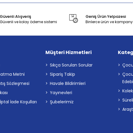
Güvenli Alışveriş
Geniş Ürün Yelpazesi
Güvenli ve kolay ödeme sistemi
Binlerce ürün ve kampany
Müşteri Hizmetleri
Kateg
a
Sıkça Sorulan Sorular
Çocu
latma Metni
Sipariş Takip
Çocu
Edebi
atış Sözleşmesi
Havale Bildirimleri
Kolek
ikası
Yayınevleri
Sürel
tal İade Koşulları
Şubelerimiz
Araş