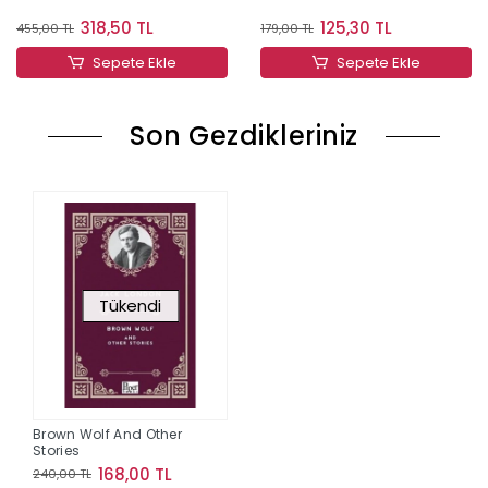
318,50 TL
125,30 TL
455,00 TL
179,00 TL
Sepete Ekle
Sepete Ekle
Son Gezdikleriniz
Tükendi
Brown Wolf And Other
Stories
168,00 TL
240,00 TL