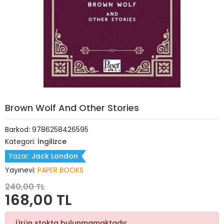
Brown Wolf And Other Stories
Barkod:
9786258426595
Kategori:
İngilizce
Yazar:
Jack London
Yayınevi:
PAPER BOOKS
240,00 TL
168,00 TL
Ürün stokta bulunmamaktadır.