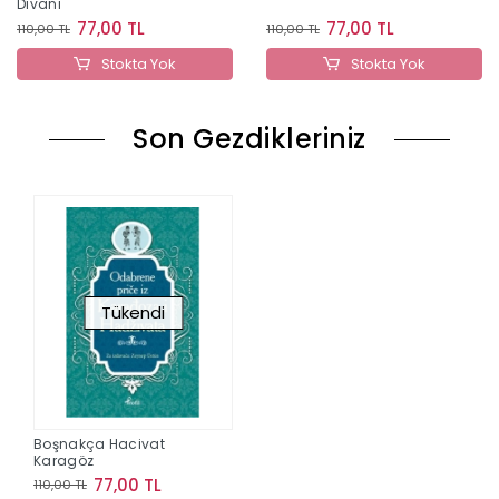
Divani
77,00 TL
77,00 TL
110,00 TL
110,00 TL
Stokta Yok
Stokta Yok
Son Gezdikleriniz
Tükendi
Boşnakça Hacivat
Karagöz
77,00 TL
110,00 TL