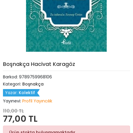
Boşnakça Hacivat Karagöz
Barkod:
9789759968106
Kategori:
Boşnakça
Yazar:
Kolektif
Yayınevi:
Profil Yayıncılık
110,00 TL
77,00 TL
Ürün stokta bulunmamaktadır.