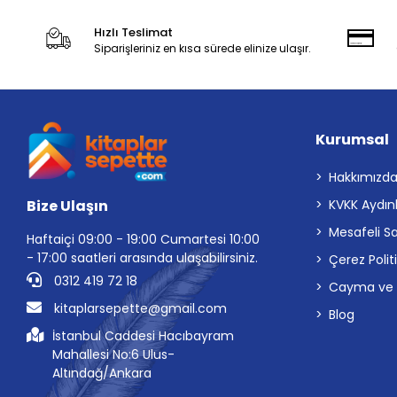
Hızlı Teslimat
Siparişleriniz en kısa sürede elinize ulaşır.
Kurumsal
Hakkımızd
Bize Ulaşın
KVKK Aydın
Mesafeli S
Haftaiçi 09:00 - 19:00 Cumartesi 10:00
- 17:00 saatleri arasında ulaşabilirsiniz.
Çerez Polit
0312 419 72 18
Cayma ve İp
kitaplarsepette@gmail.com
Blog
İstanbul Caddesi Hacıbayram
Mahallesi No:6 Ulus-
Altındağ/Ankara