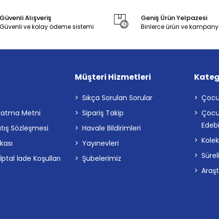
Güvenli Alışveriş
Geniş Ürün Yelpazesi
Güvenli ve kolay ödeme sistemi
Binlerce ürün ve kampany
Müşteri Hizmetleri
Kateg
a
Sıkça Sorulan Sorular
Çocu
latma Metni
Sipariş Takip
Çocu
Edebi
atış Sözleşmesi
Havale Bildirimleri
Kolek
ikası
Yayınevleri
Sürel
tal İade Koşulları
Şubelerimiz
Araş