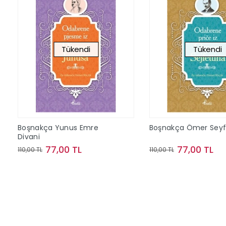
Tükendi
Tükendi
Boşnakça Yunus Emre
Boşnakça Ömer Seyf
Divani
77,00 TL
77,00 TL
110,00 TL
110,00 TL
Stokta Yok
Stokta Y