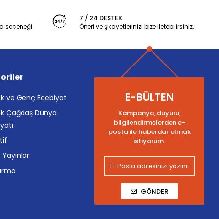
7 / 24 DESTEK
a seçeneği
Öneri ve şikayetlerinizi bize iletebilirsiniz.
oriler
E-BÜLTEN
k ve Genç Edebiyat
k Çağdaş Dünya
Kampanya, duyuru,
bilgilendirmelerden e-
yatı
posta ile haberdar olmak
tif
istiyorum.
i Yayınlar
tırma
GÖNDER