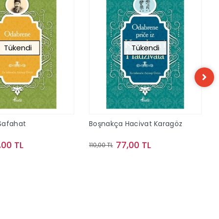
Tükendi
Tükendi
Safahat
Boşnakça Hacivat Karagöz
,00 TL
77,00 TL
110,00 TL
Stokta Yok
Stokta Yok