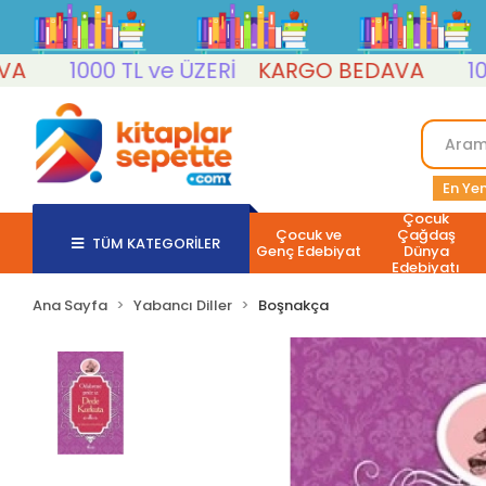
1000 TL ve ÜZERİ
KARGO BEDAVA
1000 T
En Yen
Çocuk
Çocuk ve
Çağdaş
TÜM KATEGORİLER
Genç Edebiyat
Dünya
Edebiyatı
Ana Sayfa
Yabancı Diller
Boşnakça