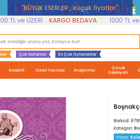
''BÜYÜK ESERLER , küçük fiyatlar''
L ve ÜZERİ
KARGO BEDAVA
1000 TL ve ÜZER
iler
Çok Satanlar
En Çok Oylananlar
Çocuk
Kolektif
Süreli Yayınlar
Araştırma
Edebiyatı
Boşnakç
Barkod:
978
Kategori:
Bo
Yazar:
Kole