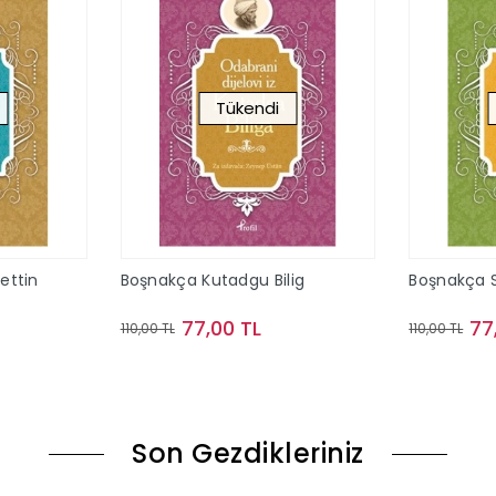
Tükendi
ettin
Boşnakça Kutadgu Bilig
Boşnakça 
77,00 TL
77
110,00 TL
110,00 TL
ok
Stokta Yok
Son Gezdikleriniz