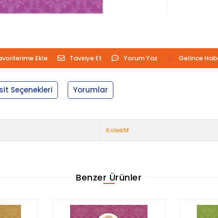
avorilerime Ekle
Tavsiye Et
Yorum Yaz
Gelince Hab
sit Seçenekleri
Yorumlar
Kolektif
Benzer Ürünler