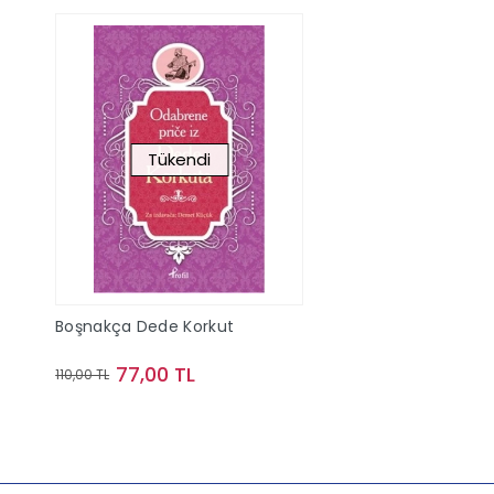
Tükendi
Boşnakça Dede Korkut
77,00 TL
110,00 TL
Stokta Yok