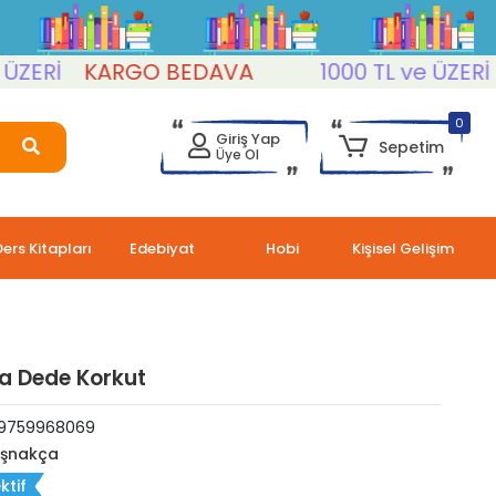
İ
KARGO BEDAVA
1000 TL ve ÜZERİ
KA
0
Giriş Yap
Sepetim
Üye Ol
Ders Kitapları
Edebiyat
Hobi
Kişisel Gelişim
a Dede Korkut
9759968069
şnakça
ktif