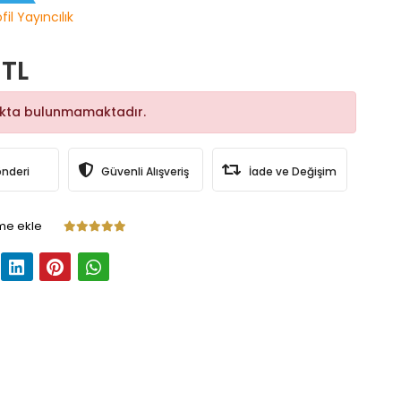
fil Yayıncılık
 TL
okta bulunmamaktadır.
önderi
Güvenli Alışveriş
İade ve Değişim
me ekle