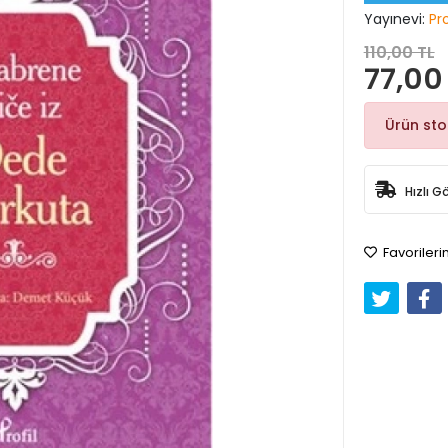
Yayınevi:
Pro
110,00 TL
77,00
Ürün st
Hızlı G
Favorileri