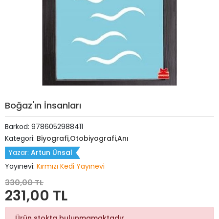
Boğaz'ın İnsanları
Barkod:
9786052988411
Kategori:
Biyografi,Otobiyografi,Anı
Yazar:
Artun Ünsal
Yayınevi:
Kırmızı Kedi Yayınevi
330,00 TL
231,00 TL
Ürün stokta bulunmamaktadır.