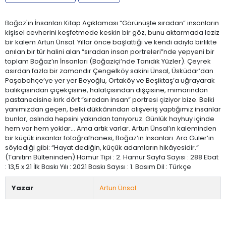
Boğaz'ın İnsanları Kitap Açıklaması “Görünüşte sıradan” insanların
kişisel cevherini keşfetmede keskin bir göz, bunu aktarmada leziz
bir kalem Artun Ünsal. Yıllar önce başlattığı ve kendi adıyla birlikte
anılan bir tür halini alan “sıradan insan portreleri”nde yepyeni bir
toplam Boğaz’ın İnsanları (Boğaziçi’nde Tanıdık Yüzler). Çeyrek
asırdan fazla bir zamandır Çengelköy sakini Ünsal, Üsküdar’dan
Paşabahçe’ye yer yer Beyoğlu, Ortaköy ve Beşiktaş’a uğrayarak
balıkçısından çiçekçisine, halatçısından dişçisine, mimarından
pastanecisine kırk dört “sıradan insan” portresi çiziyor bize. Belki
yanımızdan geçen, belki dükkânından alışveriş yaptığımız insanlar
bunlar, aslında hepsini yakından tanıyoruz. Günlük hayhuy içinde
hem var hem yoklar... Ama artık varlar. Artun Ünsal’ın kaleminden
bir küçük insanlar fotoğrafhanesi, Boğaz’ın İnsanları. Ara Güler’in
söylediği gibi: “Hayat dediğin, küçük adamların hikâyesidir.”
(Tanıtım Bülteninden) Hamur Tipi : 2. Hamur Sayfa Sayısı : 288 Ebat
: 13,5 x 21 İlk Baskı Yılı : 2021 Baskı Sayısı : 1. Basım Dil : Türkçe
Yazar
Artun Ünsal