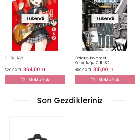
Tükendi
Tükendi
K-ON! 1&2
Kızların Kıyamet
Yolculuğu Cilt 1&2
364,00 TL
315,00 TL
520,00 TL
450,00 TL
Stokta Yok
Stokta Yok
Son Gezdikleriniz