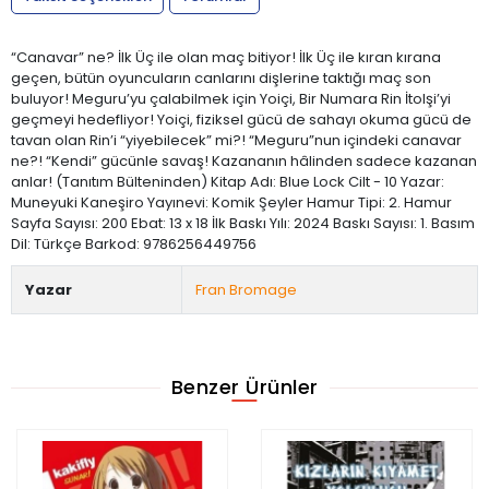
“Canavar” ne? İlk Üç ile olan maç bitiyor! İlk Üç ile kıran kırana
geçen, bütün oyuncuların canlarını dişlerine taktığı maç son
buluyor! Meguru’yu çalabilmek için Yoiçi, Bir Numara Rin İtolşi’yi
geçmeyi hedefliyor! Yoiçi, fiziksel gücü de sahayı okuma gücü de
tavan olan Rin’i “yiyebilecek” mi?! “Meguru”nun içindeki canavar
ne?! “Kendi” gücünle savaş! Kazananın hâlinden sadece kazanan
anlar! (Tanıtım Bülteninden) Kitap Adı: Blue Lock Cilt - 10 Yazar:
Muneyuki Kaneşiro Yayınevi: Komik Şeyler Hamur Tipi: 2. Hamur
Sayfa Sayısı: 200 Ebat: 13 x 18 İlk Baskı Yılı: 2024 Baskı Sayısı: 1. Basım
Dil: Türkçe Barkod: 9786256449756
Yazar
Fran Bromage
Benzer Ürünler