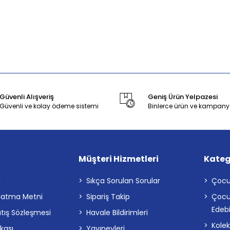
Güvenli Alışveriş
Geniş Ürün Yelpazesi
Güvenli ve kolay ödeme sistemi
Binlerce ürün ve kampany
Müşteri Hizmetleri
Kateg
a
Sıkça Sorulan Sorular
Çocu
latma Metni
Sipariş Takip
Çocu
Edebi
atış Sözleşmesi
Havale Bildirimleri
Kolek
ikası
Yayınevleri