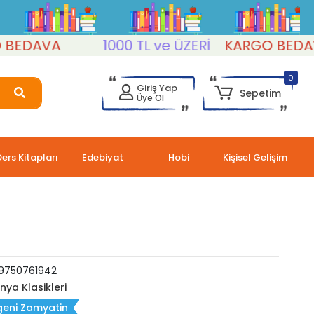
DAVA
1000 TL ve ÜZERİ
KARGO BEDAVA
0
Giriş Yap
Sepetim
Üye Ol
Ders Kitapları
Edebiyat
Hobi
Kişisel Gelişim
9750761942
nya Klasikleri
geni Zamyatin