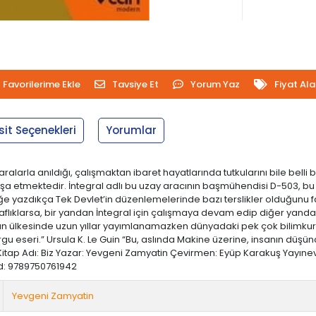
Favorilerime Ekle
Tavsiye Et
Yorum Yaz
Fiyat Al
sit Seçenekleri
Yorumlar
numaralarla anıldığı, çalışmaktan ibaret hayatlarında tutkularını bile 
nşa etmektedir. İntegral adlı bu uzay aracının başmühendisi D-503, bu p
lüğe yazdıkça Tek Devlet’in düzenlemelerinde bazı terslikler olduğunu
aflıklarsa, bir yandan İntegral için çalışmaya devam edip diğer yan
ının ülkesinde uzun yıllar yayımlanamazken dünyadaki pek çok bilimku
gu eseri.” Ursula K. Le Guin “Bu, aslında Makine üzerine, insanın düş
Kitap Adı: Biz Yazar: Yevgeni Zamyatin Çevirmen: Eyüp Karakuş Yayınevi:
rkod: 9789750761942
Yevgeni Zamyatin