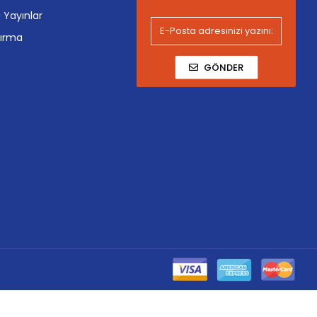
i Yayınlar
tırma
GÖNDER