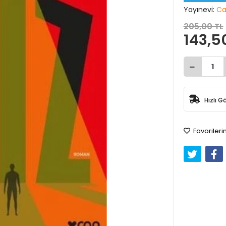
Yayınevi:
Ca
205,00 TL
143,5
Hızlı G
Favorileri