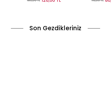
126,00 TL
80
180,00 TL
115,00 TL
le
Sepete Ekle
Son Gezdikleriniz