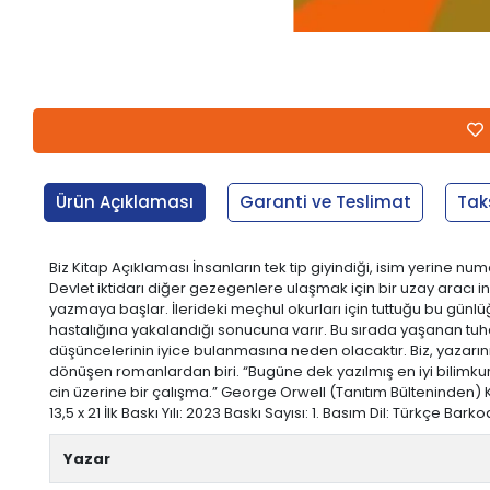
Ürün Açıklaması
Garanti ve Teslimat
Tak
Biz Kitap Açıklaması İnsanların tek tip giyindiği, isim yerine 
Devlet iktidarı diğer gezegenlere ulaşmak için bir uzay aracı i
yazmaya başlar. İlerideki meçhul okurları için tuttuğu bu gün
hastalığına yakalandığı sonucuna varır. Bu sırada yaşanan tuh
düşüncelerinin iyice bulanmasına neden olacaktır. Biz, yazar
dönüşen romanlardan biri. “Bugüne dek yazılmış en iyi bilimkur
cin üzerine bir çalışma.” George Orwell (Tanıtım Bülteninden) 
13,5 x 21 İlk Baskı Yılı: 2023 Baskı Sayısı: 1. Basım Dil: Türkçe Ba
Yazar