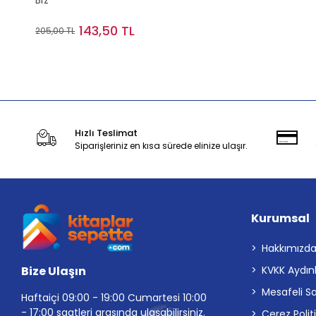
Biz
143,50 TL
205,00 TL
Sepete Ekle
Hızlı Teslimat
Siparişleriniz en kısa sürede elinize ulaşır.
Kurumsal
Hakkımızd
Bize Ulaşın
KVKK Aydın
Mesafeli S
Haftaiçi 09:00 - 19:00 Cumartesi 10:00
- 17:00 saatleri arasında ulaşabilirsiniz.
Çerez Polit