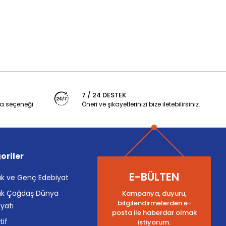
7 / 24 DESTEK
a seçeneği
Öneri ve şikayetlerinizi bize iletebilirsiniz.
oriler
E-BÜLTEN
k ve Genç Edebiyat
k Çağdaş Dünya
Kampanya, duyuru,
bilgilendirmelerden e-
yatı
posta ile haberdar olmak
tif
istiyorum.