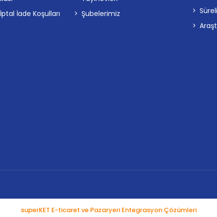
Sürel
tal İade Koşulları
Şubelerimiz
Araş
superKET E-ticaret ve Pazaryeri Entegrasyon Çözümleri