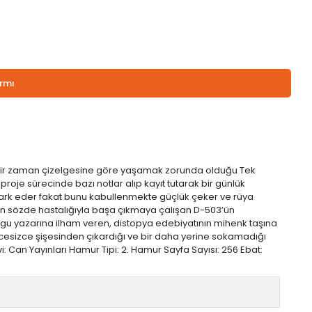
armı
belli bir zaman çizelgesine göre yaşamak zorunda olduğu Tek
roje sürecinde bazı notlar alıp kayıt tutarak bir günlük
 fark eder fakat bunu kabullenmekte güçlük çeker ve rüya
dan sözde hastalığıyla başa çıkmaya çalışan D-503’ün
rgu yazarına ilham veren, distopya edebiyatının mihenk taşına
üncesizce şişesinden çıkardığı ve bir daha yerine sokamadığı
 Can Yayınları Hamur Tipi: 2. Hamur Sayfa Sayısı: 256 Ebat: