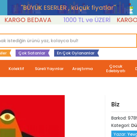
''BÜYÜK ESERLER , küçük fiyatlar''
RGO BEDAVA
1000 TL ve ÜZERİ
KARGO BE
iler
Çok Satanlar
En Çok Oylananlar
Çocuk
Kolektif
Süreli Yayınlar
Araştırma
Edebiyatı
Biz
Barkod:
978
Kategori:
Dü
Yazar:
Yev