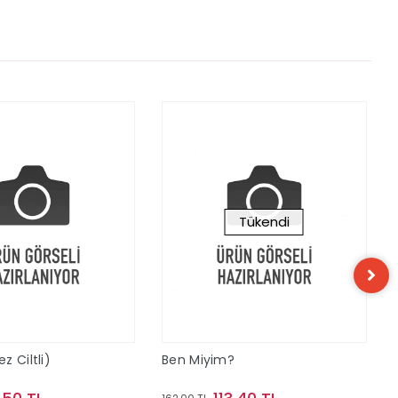
Tükendi
 Ciltli)
Ben Miyim?