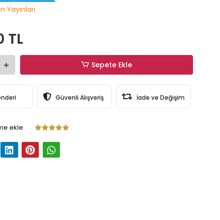
n Yayınları
0 TL
Sepete Ekle
önderi
Güvenli Alışveriş
İade ve Değişim
me ekle