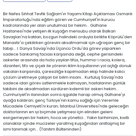
Bir Nefes Sıhhat Tevfik Sağlam'ın Yaşamı Kitap Açıklaması Osmanlı
İmparatorluğu'nda eğitim gören ve Cumhuriyet'in kurucu
kadrolarında yer alan unutulmaz bir hekim… Gülhane
Hastanesi'nde yetişen ilk kuşağın mensubu olarak Balkan
Savaşları'na katılan, bozgun halindeki orduyla birlikte Köprülü'den
Manastır'a çekilirken görevini aksatmamak için uğraşan genç bir
tabip… I. Dünya Savaşı'nda Üçüncü Ordu'da görev yaparken
sadece Sarıkamış faciası karşısında değil, cephe gerisindeki
askerler arasında da hızla yayılan tifüs, humma-i racia, kolera,
dizanteri, tifo ve çiçek ile yörenin iklim koşullarının yol açtığı donuk
vakaları karşısında, çaresizliğe kapılmadan ekip halinde kalıcı
çözüm üretmeye çalışan bir bilim insanı… Kurtuluş Savaşı'nda
sadece idari görev üstlenmekle kalmayan, hastalarının günlük
takibini de aksatmadan sürdüren kıdemli bir askeri hekim…
Cumhuriyet'in ilanından sonra işgalde harap olmuş Gülhane'yi
ayağa kaldıran; genç Türkiye'nin kamu sağlığı için Veremle
Mücadele Cemiyeti'ni kuran; İstanbul Üniversitesi'nde geleceğin
doktorlarının en iyi biçimde yetişmesi için elinden geleni
esirgemeyen bir hekim, hoca ve yönetici… Yakın tarihimizin, kısıtlı
olanaklar içinde mucizeler yaratmış kuşağından anıtlaşmış bir
ismi tanımak için… (Tanıtım Bülteninden)