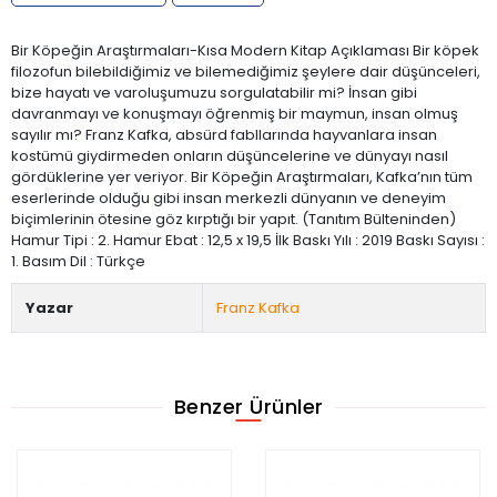
Bir Köpeğin Araştırmaları-Kısa Modern Kitap Açıklaması Bir köpek
filozofun bilebildiğimiz ve bilemediğimiz şeylere dair düşünceleri,
bize hayatı ve varoluşumuzu sorgulatabilir mi? İnsan gibi
davranmayı ve konuşmayı öğrenmiş bir maymun, insan olmuş
sayılır mı? Franz Kafka, absürd fabllarında hayvanlara insan
kostümü giydirmeden onların düşüncelerine ve dünyayı nasıl
gördüklerine yer veriyor. Bir Köpeğin Araştırmaları, Kafka’nın tüm
eserlerinde olduğu gibi insan merkezli dünyanın ve deneyim
biçimlerinin ötesine göz kırptığı bir yapıt. (Tanıtım Bülteninden)
Hamur Tipi : 2. Hamur Ebat : 12,5 x 19,5 İlk Baskı Yılı : 2019 Baskı Sayısı :
1. Basım Dil : Türkçe
Yazar
Franz Kafka
Benzer Ürünler