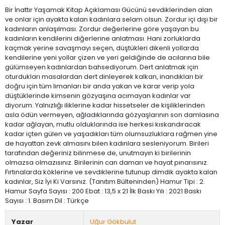
Bir İnattır Yaşamak Kitap Açıklaması Gücünü sevdiklerinden alan
ve onlar için ayakta kalan kadınlara selam olsun. Zordur içi dışı bir
kadınların anlaşılması. Zordur değerlerine göre yaşayan bu
kadınların kendilerini diğerlerine anlatması. Hani zorluklarda
kaçmak yerine savaşmayı seçen, düştükleri dikenli yollarda
kendilerine yeni yollar çizen ve yeri geldiğinde de acılarına bile
gülümseyen kadınlardan bahsediyorum. Dert anlatmak için
oturdukları masalardan dert dinleyerek kalkan, inandıkları bir
doğru için tüm limanları bir anda yakan ve karar verip yola
düştüklerinde kimsenin gözyaşına acımayan kadınlar var
diyorum. Yalnızlığı iliklerine kadar hissetseler de kişiliklerinden
asla ödün vermeyen, ağladıklarında gözyaşlarının son damlasına
kadar ağlayan, mutlu olduklarında ise herkesi kıskandıracak
kadar içten gülen ve yaşadıkları tüm olumsuzluklara rağmen yine
de hayattan zevk almasını bilen kadınlara sesleniyorum. Birileri
tarafından değeriniz bilinmese de, unutmayın ki birilerinin
olmazsa olmazısınız. Birilerinin can damarı ve hayat pınarısınız.
Fırtınalarda köklerine ve sevdiklerine tutunup dimdik ayakta kalan
kadınlar, Siz İyi Ki Varsınız. (Tanıtım Bülteninden) Hamur Tipi : 2.
Hamur Sayfa Sayısı : 200 Ebat : 13,5 x 21 İlk Baskı Yılı : 2021 Baskı
Sayısı : 1. Basım Dil : Türkçe
Yazar
Uğur Gökbulut