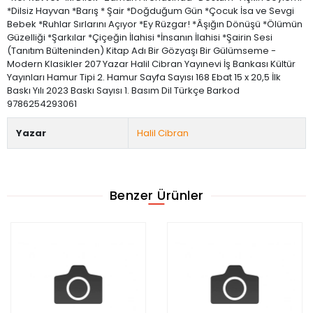
*Dilsiz Hayvan *Barış * Şair *Doğduğum Gün *Çocuk İsa ve Sevgi
Bebek *Ruhlar Sırlarını Açıyor *Ey Rüzgar! *Âşığın Dönüşü *Ölümün
Güzelliği *Şarkılar *Çiçeğin İlahisi *İnsanın İlahisi *Şairin Sesi
(Tanıtım Bülteninden) Kitap Adı Bir Gözyaşı Bir Gülümseme -
Modern Klasikler 207 Yazar Halil Cibran Yayınevi İş Bankası Kültür
Yayınları Hamur Tipi 2. Hamur Sayfa Sayısı 168 Ebat 15 x 20,5 İlk
Baskı Yılı 2023 Baskı Sayısı 1. Basım Dil Türkçe Barkod
9786254293061
Yazar
Halil Cibran
Benzer Ürünler