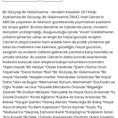
Bir Gözyaşı Bir Gülümseme - Modern Klasikler 207 Kitap
Açıklaması Bir Gözyaşı, Bir Gülümseme (1914), Halil Cibran’ın
ABD’de yaşarken el-Muhacir gazetesinde yayımlanan yazılarını
bir araya getirir. Bu kısa deneme ve öykülerde yazar, modern
dünyanın yozlaşmışlığı, duygusuzluğu içinde “insan” kalabilmenin
yollarını şiirsel bir uslup ve engin bir hayal gücüyle araştırır.
Cibran’ın düşüncesinin hem estetik hem de politik yönlerine ışık
tutan bu metinlerin her kelimesi, güzelliğin, hayal gücünün,
sevginin ve vicdanın zaferini getirecek yarınlara karşı hasretle ve
umutla doludur. Bu yazılar Cibran’ın daha sonraki eserlerinde
ifadesini bulacak olan eleştirel bakışın tohumlarını barındırır.
*Aşkın Hayatı *Bir Hikâye *Ölüler Kentinde *Şairin Ölümü Onun
Yaşamıdır *Deniz Kızları *Ruh *Bir Gözyaşı, Bir Gülümseme *Bir
Hayal *Güzellik *Ateşten Harfler *Harabeler Ortasında *Bir Hayal
Daha *dün ve Bugün *Merhamet, Ruhum, Merhamet! *Dul Kadın ve
Oğlu *Kader ve Ulus *Güzellik Mihrabının Önünde *Bilgeliğin
Ziyareti *Bir Dostun Hikâyesi *Gerçeklik ile Hayal Gücü Arasında *Ey
Zavallı Dostum! *Kırda Ağlama *Kulübe ile Saray Arasında *İki
Bebek *Sürgün Şairleri *Güneş Altında *Geleceğe Bir Bakış *Hayal
Gücü Kraliçesi *Ey Beni Ayıplayan! *Sırrını Açmak *Suçlu *Eş
*Mutluluk Evi *Geçmiş Zamanın Kenti *Karşılaşma *Kalplerin Sırları
*Kör Kuvvet *İki Dilek *Zaman Arenasında *Dostum *Aşkın Söylemi