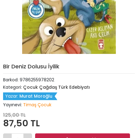
Bir Deniz Dolusu İyilik
Barkod:
9786255978202
Kategori:
Çocuk Çağdaş Türk Edebiyatı
Yazar:
Murat Moroğlu
Yayınevi:
Timaş Çocuk
125,00 TL
87,50 TL