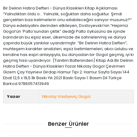
Bir Delinin Hatıra Defteri - Dünya Klasikleri Kitap Açıklaması
“Yalnızlıktan öldü o... Yalnızlık, soğuktan daha soğuktur. Şimdi
gerçekten bazı kelimelerin onu ısıtabileceğini sanıyor musunuz?”
Dünya edebiyatını derinden etkileyen, Dostoyevski’nin “Hepimiz
Gogol’ün ‘Palto’sundan çıktık” dediği Palto öyküsünü de içinde
barındıran bu eşsiz eser, ülkemizde de sahnelenmiş ve dünya
çapında büyük yankılar uyandırmıştır. “Bir Delinin Hatıra Defteri”,
muhteşem karakter analizleri, eşsiz betimlemeleri, akıcı üslubu ve
kendine has espri anlayışıyla, bu dünyadan bir Gogol geçmiş, iyi ki
geçmiş hissi uyandırıyor. (Tanıtım Bülteninden) Kitap Adı Bir Delinin
Hatıra Defteri - Dünya Klasikleri Yazar Nikolay Gogol Çevirmen
Gizem Çay Yayınevi Girdap Hamur Tipi 2. Hamur Sayfa Sayısı 144
Ebat 12,5 x 19,5 İlk Baskı Yılı 2021 Baskı Sayısı 1. Basım Dil Türkçe
Barkod 9786057413949
Yazar
Nikolay Vasilyeviç Gogol
Benzer Ürünler