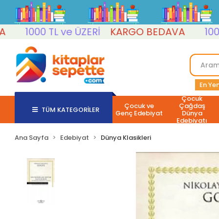
1000 TL ve ÜZERİ
KARGO BEDAVA
1000 TL
En Yen
Çocuk
Çocuk ve
Çağdaş
TÜM KATEGORİLER
Genç Edebiyat
Dünya
Edebiyatı
Ana Sayfa
Edebiyat
Dünya Klasikleri