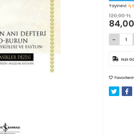
Yayınevi:
İş 
120,00 TL
84,00
Hızlı G
Favorileri