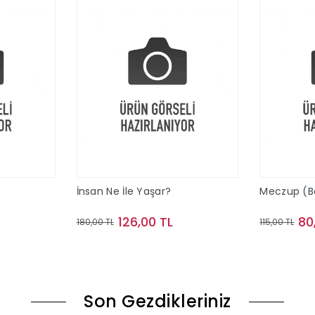
İnsan Ne İle Yaşar?
Meczup (Bez
126,00 TL
80
180,00 TL
115,00 TL
le
Sepete Ekle
Son Gezdikleriniz