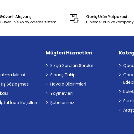
Güvenli Alışveriş
Geniş Ürün Yelpazesi
Güvenli ve kolay ödeme sistemi
Binlerce ürün ve kampany
Müşteri Hizmetleri
Kateg
a
Sıkça Sorulan Sorular
Çocu
latma Metni
Sipariş Takip
Çocu
Edebi
atış Sözleşmesi
Havale Bildirimleri
Kolek
ikası
Yayınevleri
Sürel
tal İade Koşulları
Şubelerimiz
Araş