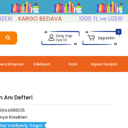
İ
KARGO BEDAVA
1000 TL ve ÜZERİ
KAR
0
Giriş Yap
Sepetim
Üye Ol
Ders Kitapları
Edebiyat
Hobi
Kişisel Gelişim
in Anı Defteri
9944888035
nya Klasikleri
lay Vasilyeviç Gogol