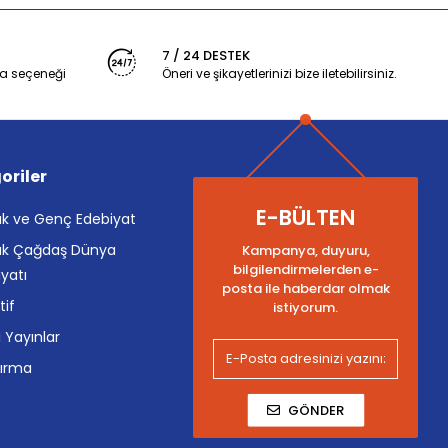
7 / 24 DESTEK
a seçeneği
Öneri ve şikayetlerinizi bize iletebilirsiniz.
oriler
E-BÜLTEN
k ve Genç Edebiyat
k Çağdaş Dünya
Kampanya, duyuru,
bilgilendirmelerden e-
yatı
posta ile haberdar olmak
tif
istiyorum.
i Yayınlar
tırma
GÖNDER