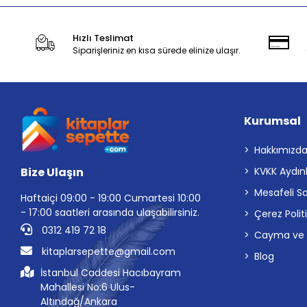
Hızlı Teslimat
Siparişleriniz en kısa sürede elinize ulaşır.
Kurumsal
Hakkımızd
Bize Ulaşın
KVKK Aydın
Mesafeli S
Haftaiçi 09:00 - 19:00 Cumartesi 10:00
- 17:00 saatleri arasında ulaşabilirsiniz.
Çerez Polit
0312 419 72 18
Cayma ve İp
kitaplarsepette@gmail.com
Blog
İstanbul Caddesi Hacıbayram
Mahallesi No:6 Ulus-
Altındağ/Ankara