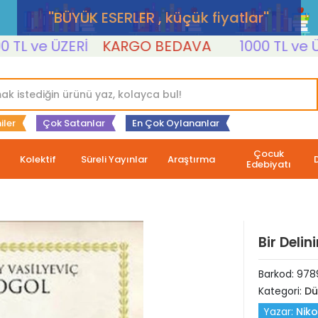
''BÜYÜK ESERLER , küçük fiyatlar''
 ve ÜZERİ
KARGO BEDAVA
1000 TL ve ÜZER
iler
Çok Satanlar
En Çok Oylananlar
Çocuk
Kolektif
Süreli Yayınlar
Araştırma
Edebiyatı
Bir Delin
Barkod:
978
Kategori:
Dü
Yazar:
Niko