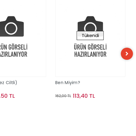
Tükendi
 Ciltli)
Ben Miyim?
,50 TL
113,40 TL
162,00 TL
Sepete Ekle
Stokta Yok