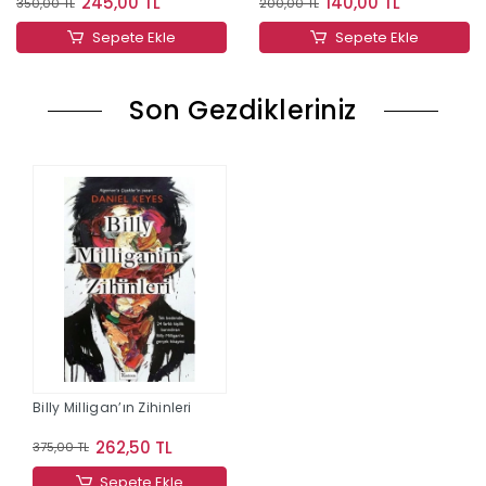
245,00 TL
140,00 TL
350,00 TL
200,00 TL
Sepete Ekle
Sepete Ekle
Son Gezdikleriniz
Billy Milligan’ın Zihinleri
262,50 TL
375,00 TL
Sepete Ekle