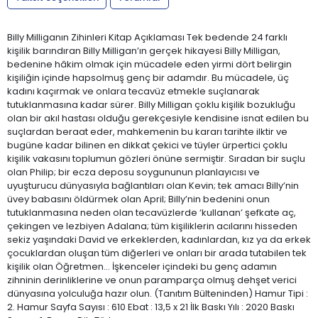
Billy Milliganın Zihinleri Kitap Açıklaması Tek bedende 24 farklı
kişilik barındıran Billy Milligan’ın gerçek hikayesi Billy Milligan,
bedenine hâkim olmak için mücadele eden yirmi dört belirgin
kişiliğin içinde hapsolmuş genç bir adamdır. Bu mücadele, üç
kadını kaçırmak ve onlara tecavüz etmekle suçlanarak
tutuklanmasına kadar sürer. Billy Milligan çoklu kişilik bozukluğu
olan bir akıl hastası olduğu gerekçesiyle kendisine isnat edilen bu
suçlardan beraat eder, mahkemenin bu kararı tarihte ilktir ve
bugüne kadar bilinen en dikkat çekici ve tüyler ürpertici çoklu
kişilik vakasını toplumun gözleri önüne sermiştir. Sıradan bir suçlu
olan Philip; bir ecza deposu soygununun planlayıcısı ve
uyuşturucu dünyasıyla bağlantıları olan Kevin; tek amacı Billy’nin
üvey babasını öldürmek olan April; Billy’nin bedenini onun
tutuklanmasına neden olan tecavüzlerde ‘kullanan’ şefkate aç,
çekingen ve lezbiyen Adalana; tüm kişiliklerin acılarını hisseden
sekiz yaşındaki David ve erkeklerden, kadınlardan, kız ya da erkek
çocuklardan oluşan tüm diğerleri ve onları bir arada tutabilen tek
kişilik olan Öğretmen… İşkenceler içindeki bu genç adamın
zihninin derinliklerine ve onun paramparça olmuş dehşet verici
dünyasına yolculuğa hazır olun. (Tanıtım Bülteninden) Hamur Tipi :
2. Hamur Sayfa Sayısı : 610 Ebat : 13,5 x 21 İlk Baskı Yılı : 2020 Baskı