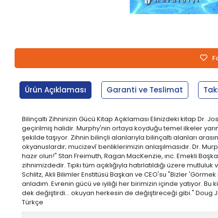
F
Ürün Açıklaması
Garanti ve Teslimat
Tak
Bilinçaltı Zihninizin Gücü Kitap Açıklaması Elinizdeki kitap Dr
geçirilmiş halidir. Murphy'nin ortaya koyduğu temel ilkeler yarı
şekilde taşıyor. Zihnin bilinçli alanlarıyla bilinçaltı alanları ar
okyanuslardır; mucizevî benliklerimizin anlaşılmasıdır. Dr. Murp
hazır olun!" Stan Freimuth, Ragan MacKenzie, ınc. Emekli Başka
zihnimizdedir. Tıpkı tüm açıklığıyla hatırlatıldığı üzere mutlul
Schlitz, Akli Bilimler Enstitüsü Başkan ve CEO'su "Bizler 'Görm
anladım. Evrenin gücü ve iyiliği her birimizin içinde yatıyor. B
dek değiştirdi… okuyan herkesin de değiştireceği gibi." Doug Jewet
Türkçe