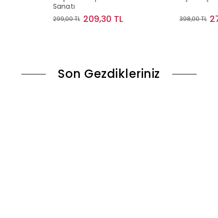
Sanatı
209,30 TL
2
299,00 TL
398,00 TL
le
Sepete Ekle
Son Gezdikleriniz