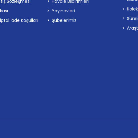
atış Sözleşmesi
Havale Bildirimleri
Kolek
ikası
Yayınevleri
Sürel
tal İade Koşulları
Şubelerimiz
Araş