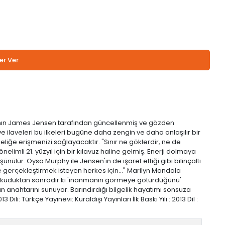
er Ver
itabının James Jensen tarafından güncellenmiş ve gözden
e ilaveleri bu ilkeleri bugüne daha zengin ve daha anlaşılır bir
ilgeliğe erişmenizi sağlayacaktır. "Sınır ne göklerdir, ne de
limli 21. yüzyıl için bir kılavuz haline gelmiş. Enerji dolmaya
lür. Oysa Murphy ile Jensen'in de işaret ettiği gibi bilinçaltı
le gerçekleştirmek isteyen herkes için..." Marilyn Mandala
bını okuduktan sonradır ki 'inanmanın görmeye götürdüğünü'
ın anahtarını sunuyor. Barındırdığı bilgelik hayatımı sonsuza
: Türkçe Yayınevi: Kuraldışı Yayınları İlk Baskı Yılı : 2013 Dil :