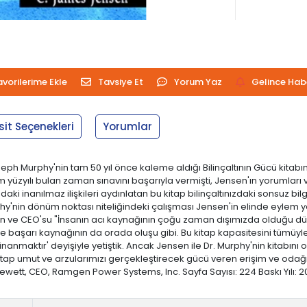
avorilerime Ekle
Tavsiye Et
Yorum Yaz
Gelince Hab
sit Seçenekleri
Yorumlar
. Joseph Murphy'nin tam 50 yıl önce kaleme aldığı Bilinçaltının Gücü k
m yüzyılı bulan zaman sınavını başarıyla vermişti, Jensen'ın yorumları v
asındaki inanılmaz ilişkileri aydınlatan bu kitap bilinçaltınızdaki sonsuz b
hy'nin dönüm noktası niteliğindeki çalışması Jensen'in elinde eylem yöne
n ve CEO'su "İnsanın acı kaynağının çoğu zaman dışımızda olduğu düşünü
uk ve başarı kaynağının da orada oluşu gibi. Bu kitap kapasitesini tümüy
ek inanmaktır' deyişiyle yetiştik. Ancak Jensen ile Dr. Murphy'nin kita
u kitap umut ve arzularımızı gerçekleştirecek gücü veren erişim ve odağ
t, CEO, Ramgen Power Systems, Inc. Sayfa Sayısı: 224 Baskı Yılı: 2013 Dili