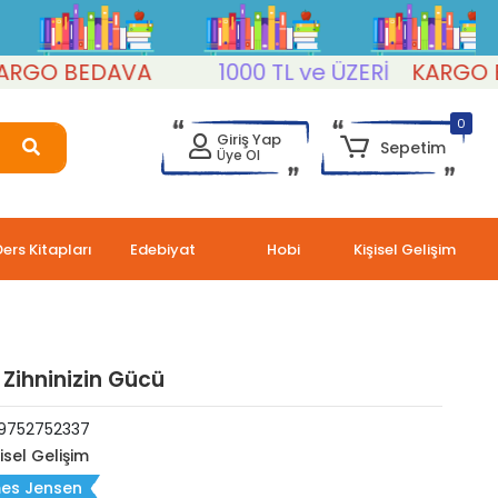
 BEDAVA
1000 TL ve ÜZERİ
KARGO BEDA
0
Giriş Yap
Sepetim
Üye Ol
Ders Kitapları
Edebiyat
Hobi
Kişisel Gelişim
ı Zihninizin Gücü
9752752337
şisel Gelişim
es Jensen