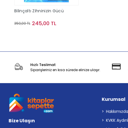
Bilinçaltı Zihninizin Gücü
245,00 TL
350,00 TL
Stokta Yok
Hızlı Teslimat
Siparişleriniz en kısa sürede elinize ulaşır.
Kurumsal
Hakkımızd
Bize Ulaşın
KVKK Aydın