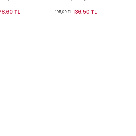
78,60 TL
136,50 TL
195,00 TL
Stokta Yok
Sepete Ekle