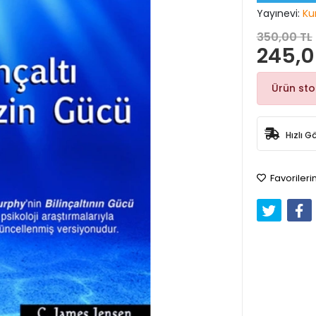
Yayınevi:
Ku
350,00 TL
245,0
Ürün st
Hızlı G
Favorileri