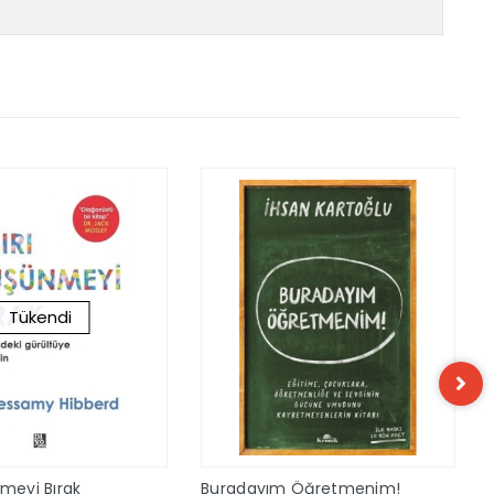
Tükendi
nmeyi Bırak
Buradayım Öğretmenim!