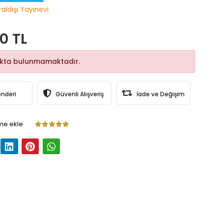
raldışı Yayınevi
0 TL
okta bulunmamaktadır.
önderi
Güvenli Alışveriş
İade ve Değişim
me ekle