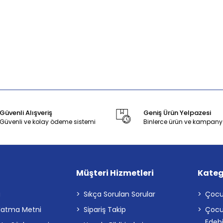
Güvenli Alışveriş
Geniş Ürün Yelpazesi
Güvenli ve kolay ödeme sistemi
Binlerce ürün ve kampany
Müşteri Hizmetleri
Kateg
a
Sıkça Sorulan Sorular
Çocu
latma Metni
Sipariş Takip
Çocu
Edebi