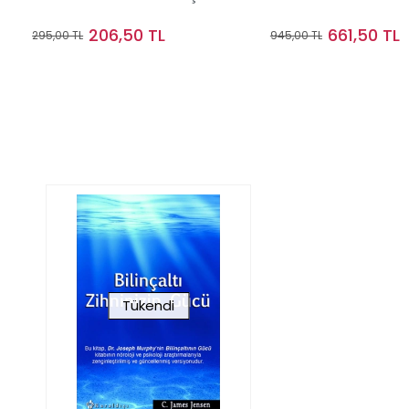
206,50 TL
661,50 TL
295,00 TL
945,00 TL
Sepete Ekle
Sepete Ek
Tükendi