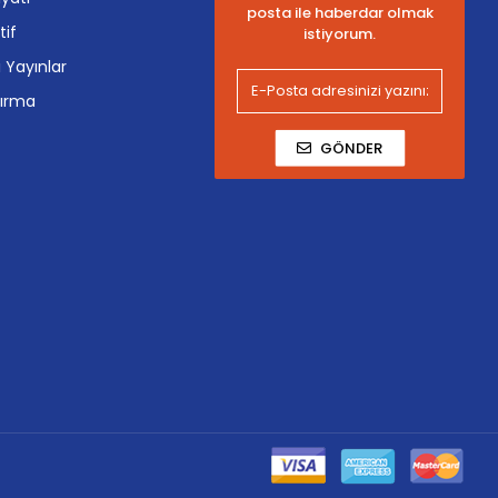
posta ile haberdar olmak
tif
istiyorum.
i Yayınlar
tırma
GÖNDER