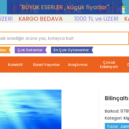
''BÜYÜK ESERLER , küçük fiyatlar''
KARGO BEDAVA
1000 TL ve ÜZERİ
KARGO
iler
Çok Satanlar
En Çok Oylananlar
Çocuk
Kolektif
Süreli Yayınlar
Araştırma
Edebiyatı
Bilinçalt
Barkod:
978
Kategori:
Ki
Yazar:
Jam