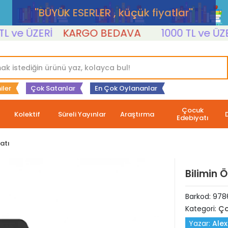
''BÜYÜK ESERLER , küçük fiyatlar''
e ÜZERİ
KARGO BEDAVA
1000 TL ve ÜZERİ
iler
Çok Satanlar
En Çok Oylananlar
Çocuk
Kolektif
Süreli Yayınlar
Araştırma
Edebiyatı
atı
Bilimin Ö
Barkod:
978
Kategori:
Ço
Yazar:
Alex