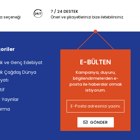
7 / 24 DESTEK
a seçeneği
Öneri ve şikayetlerinizi bize iletebilirsiniz.
oriler
E-BÜLTEN
k ve Genç Edebiyat
k Çağdaş Dünya
Kampanya, duyuru,
bilgilendirmelerden e-
yatı
posta ile haberdar olmak
tif
istiyorum.
i Yayınlar
tırma
GÖNDER