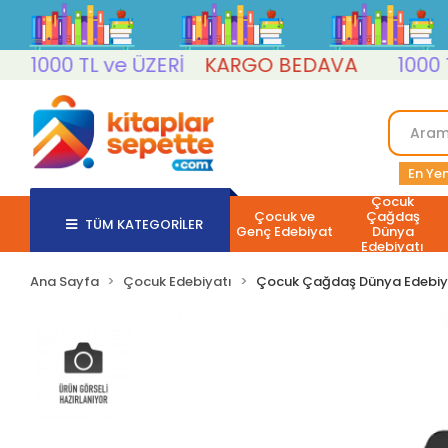
000 TL ve ÜZERİ
KARGO BEDAVA
1000 TL v
En Yen
Çocuk
Çocuk ve
Çağdaş
TÜM KATEGORİLER
Genç Edebiyat
Dünya
Edebiyatı
Ana Sayfa
Çocuk Edebiyatı
Çocuk Çağdaş Dünya Edebiy