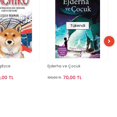
Tükendi
ilizce
Ejderha ve Çocuk
,00 TL
70,00 TL
100,00 TL
Sepete Ekle
Stokta Yok