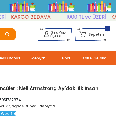
KARGO BEDAVA
1000 TL ve ÜZERİ
KARG
0
Giriş Yap
Sepetim
Üye Ol
Ders Kitapları
Edebiyat
Hobi
Kişisel Gelişim
ncüleri: Neil Armstrong Ay'daki İlk İnsan
6051737874
cuk Çağdaş Dünya Edebiyatı
 Woolf