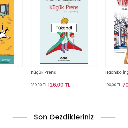
Tükendi
Küçük Prens
Hachiko İng
126,00 TL
70
180,00 TL
100,00 TL
le
Stokta Yok
Son Gezdikleriniz