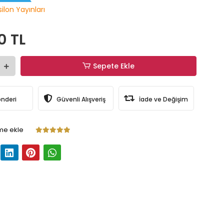
ilon Yayınları
0 TL
Sepete Ekle
önderi
Güvenli Alışveriş
İade ve Değişim
me ekle