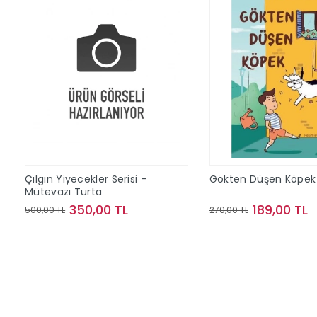
Çılgın Yiyecekler Serisi -
Gökten Düşen Köpek
Mütevazı Turta
350,00 TL
189,00 TL
500,00 TL
270,00 TL
Sepete Ekle
Sepete Ek