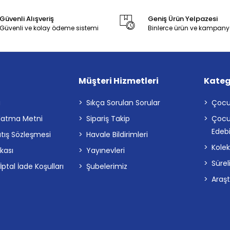
Güvenli Alışveriş
Geniş Ürün Yelpazesi
Güvenli ve kolay ödeme sistemi
Binlerce ürün ve kampany
Müşteri Hizmetleri
Kateg
a
Sıkça Sorulan Sorular
Çocu
latma Metni
Sipariş Takip
Çocu
Edebi
atış Sözleşmesi
Havale Bildirimleri
Kolek
ikası
Yayınevleri
Sürel
tal İade Koşulları
Şubelerimiz
Araş