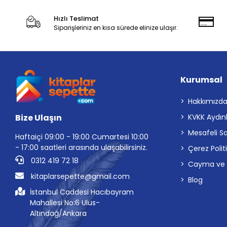
Hızlı Teslimat
Siparişleriniz en kısa sürede elinize ulaşır.
Kurumsal
Hakkımızd
Bize Ulaşın
KVKK Aydın
Mesafeli S
Haftaiçi 09:00 - 19:00 Cumartesi 10:00
- 17:00 saatleri arasında ulaşabilirsiniz.
Çerez Polit
0312 419 72 18
Cayma ve İp
kitaplarsepette@gmail.com
Blog
İstanbul Caddesi Hacıbayram
Mahallesi No:6 Ulus-
Altındağ/Ankara