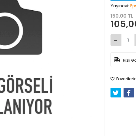
Yayınevi:
Eps
150,00 TL
105,0
Hızlı G
Favorileri