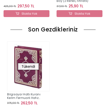
Boy (2 Renkli, Fihristli)
297,50 TL
25,90 TL
425,00 TL
37,00 TL
Stokta Yok
Stokta Yok
Son Gezdikleriniz
Tükendi
Bilgisayar Hatlı Kuranı
Kerim Fermuarlı Hafız
Boy
262,50 TL
375,00 TL