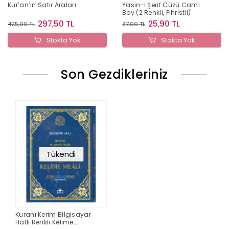
Kur’an’ın Satır Araları
Yasin-i Şerif Cüzü Cami
Boy (2 Renkli, Fihristli)
297,50 TL
25,90 TL
425,00 TL
37,00 TL
Stokta Yok
Stokta Yok
Son Gezdikleriniz
Tükendi
Kuranı Kerim Bilgisayar
Hatlı Renkli Kelime