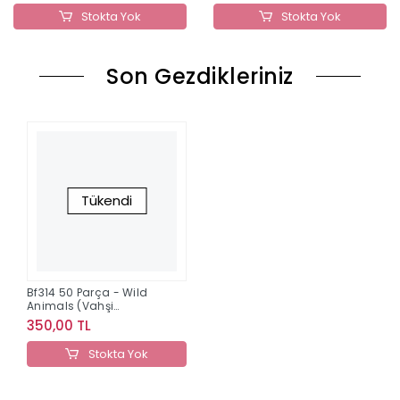
Stokta Yok
Stokta Yok
Son Gezdikleriniz
Tükendi
Bf314 50 Parça - Wild
Animals (Vahşi
Hayvanlar) Bluefocus
350,00 TL
Stokta Yok