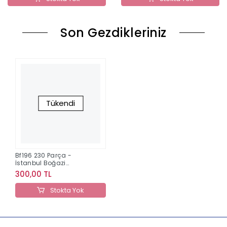
Son Gezdikleriniz
Tükendi
Bf196 230 Parça -
İstanbul Boğazi
Bluefocus
300,00 TL
Stokta Yok