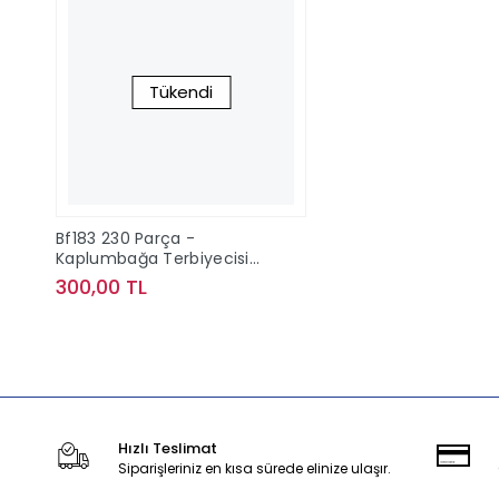
Tükendi
Bf183 230 Parça -
Kaplumbağa Terbiyecisi
Bluefocus
300,00 TL
Stokta Yok
Hızlı Teslimat
Siparişleriniz en kısa sürede elinize ulaşır.