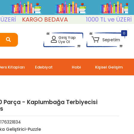
Rİ
KARGO BEDAVA
1000 TL ve ÜZERİ
K
0
Giriş Yap
Sepetim
Üye Ol
Ders Kitapları
Edebiyat
Hobi
Kişisel Gelişim
0 Parça - Kaplumbağa Terbiyecisi
us
1176321834
ka Geliştirici-Puzzle