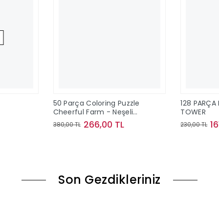
50 Parça Coloring Puzzle
128 PARÇA 
Cheerful Farm - Neşeli
TOWER
Çiftlik
266,00 TL
16
380,00 TL
230,00 TL
ok
Sepete Ekle
Son Gezdikleriniz