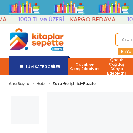
1000 TL ve ÜZERİ
KARGO BEDAVA
1000 
En Yen
Çocuk
Çocuk ve
Çağdaş
TÜM KATEGORİLER
Genç Edebiyat
Dünya
Edebiyatı
Ana Sayfa
Hobi
Zeka Geliştirici-Puzzle