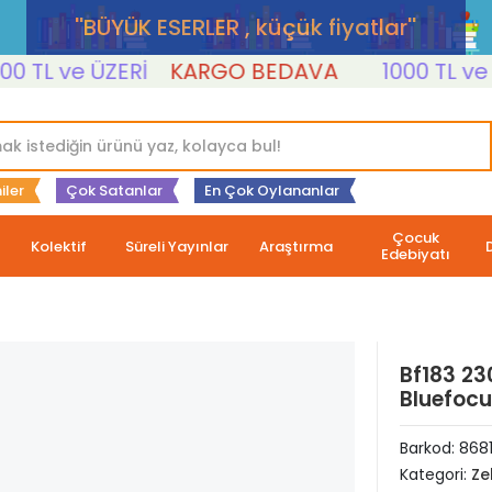
''BÜYÜK ESERLER , küçük fiyatlar''
TL ve ÜZERİ
KARGO BEDAVA
1000 TL ve ÜZE
iler
Çok Satanlar
En Çok Oylananlar
Çocuk
Kolektif
Süreli Yayınlar
Araştırma
Edebiyatı
Bf183 23
Bluefoc
Barkod:
868
Kategori:
Ze