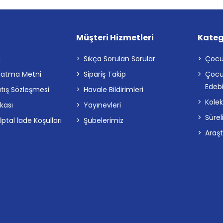
Müşteri Hizmetleri
Kateg
a
Sıkça Sorulan Sorular
Çocu
latma Metni
Sipariş Takip
Çocu
Edebi
atış Sözleşmesi
Havale Bildirimleri
Kolek
ikası
Yayınevleri
Sürel
tal İade Koşulları
Şubelerimiz
Araş