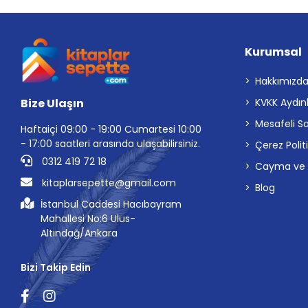
Kurumsal
Hakkımızd
Bize Ulaşın
KVKK Aydın
Mesafeli S
Haftaiçi 09:00 - 19:00 Cumartesi 10:00
- 17:00 saatleri arasında ulaşabilirsiniz.
Çerez Polit
0312 419 72 18
Cayma ve İp
kitaplarsepette@gmail.com
Blog
İstanbul Caddesi Hacıbayram
Mahallesi No:6 Ulus-
Altındağ/Ankara
Bizi Takip Edin