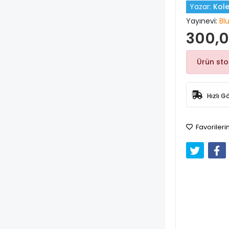
Yazar:
Kole
Yayınevi:
Bl
300,0
Ürün st
Hızlı G
Favorileri