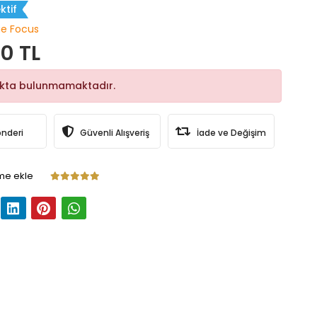
ktif
ue Focus
0 TL
okta bulunmamaktadır.
önderi
Güvenli Alışveriş
İade ve Değişim
me ekle